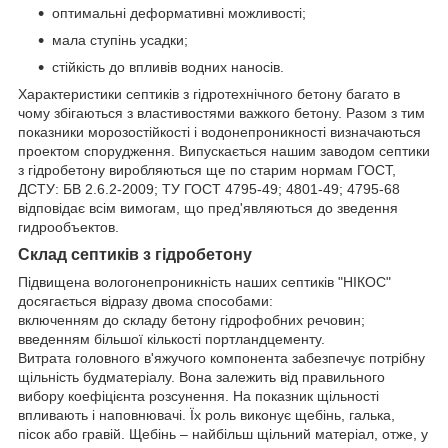
оптимальні деформативні можливості;
мала ступінь усадки;
стійкість до впливів водних наносів.
Характеристики септиків з гідротехнічного бетону багато в
чому збігаються з властивостями важкого бетону. Разом з тим
показники морозостійкості і водонепроникності визначаються
проектом спорудження. Випускається нашим заводом септики
з гідробетону виробляються ще по старим нормам ГОСТ,
ДСТУ: БВ 2.6.2-2009; ТУ ГОСТ 4795-49; 4801-49; 4795-68
відповідає всім вимогам, що пред'являються до зведення
гидрообъектов.
Склад септиків з гідробетону
Підвищена вологонепроникність наших септиків "НІКОС"
досягається відразу двома способами:
включенням до складу бетону гідрофобних речовин;
введенням більшої кількості портландцементу.
Витрата головного в'яжучого компонента забезпечує потрібну
щільність будматеріалу. Вона залежить від правильного
вибору коефіцієнта розсунення. На показник щільності
впливають і наповнювачі. Їх роль виконує щебінь, галька,
пісок або гравій. Щебінь – найбільш щільний матеріал, отже, у