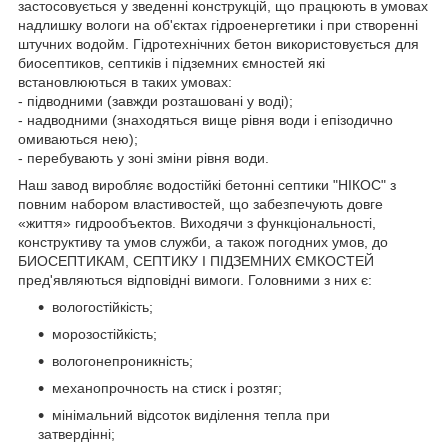
застосовується у зведенні конструкцій, що працюють в умовах
надлишку вологи на об'єктах гідроенергетики і при створенні
штучних водойм. Гідротехнічних бетон використовується для
биосептиков, септиків і підземних ємностей які
встановлюються в таких умовах:
- підводними (завжди розташовані у воді);
- надводними (знаходяться вище рівня води і епізодично
омиваються нею);
- перебувають у зоні зміни рівня води.
Наш завод виробляє водостійкі бетонні септики "НІКОС" з
повним набором властивостей, що забезпечують довге
«життя» гидрообъектов. Виходячи з функціональності,
конструктиву та умов служби, а також погодних умов, до
БИОСЕПТИКАМ, СЕПТИКУ І ПІДЗЕМНИХ ЄМКОСТЕЙ
пред'являються відповідні вимоги. Головними з них є:
вологостійкість;
морозостійкість;
вологонепроникність;
механопрочность на стиск і розтяг;
мінімальний відсоток виділення тепла при
затвердінні;