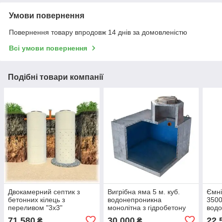
Умови повернення
Повернення товару впродовж 14 днів за домовленістю
Всі умови повернення
Подібні товари компанії
Двокамерний септик з
Вигрібна яма 5 м. куб.
Ємні
бетонних кілець з
водонепроникна
3500
переливом "3х3"
монолітна з гідробетону
вод
"мінімальна"
моно
71 580
30 000
22 
₴
₴