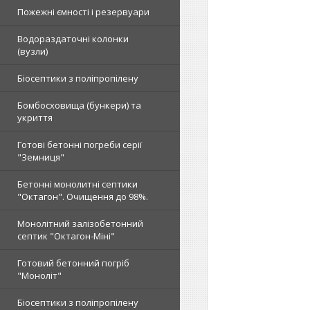
Пожежні ємності і резервуари
Водораздаточні колонки
(вузли)
Біосептики з поліпропілену
Бомбосховища (бункери) та
укриття
Готові бетонні погреби серії
"Земниця"
Бетонні монолитні септики
"Октагон". Очищення до 98%.
Монолітний залізобетонний
септик "Октагон-Міні"
Готовий бетонний погріб
"Моноліт"
Біосептики з поліпропілену