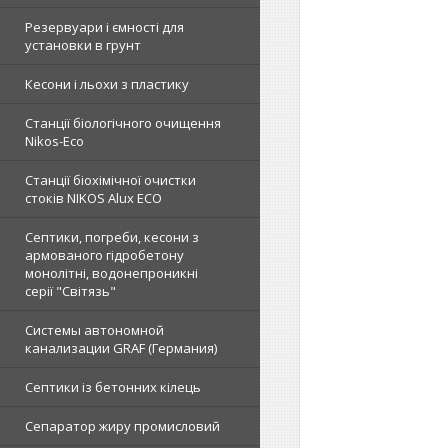
Резервуари і ємності для
установки в грунт
Кесони і льохи з пластику
Станції біологічного очищення
Nikos-Eco
Станції біохімічної очистки
стоків NIKOS Alux ECO
Септики, погреби, кесони з
армованого гідробетону
монолітні, водонепроникні
серії "Світязь"
Системы автономной
канализации GRAF (Германия)
Септики із бетонних кілець
Сепаратор жиру промисловий