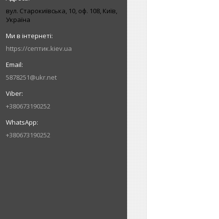
вул. Старокиївська, 10, оф. 108, Київ,
Україна
https://септик.kiev.ua
5878251@ukr.net
+380673190252
+380673190252