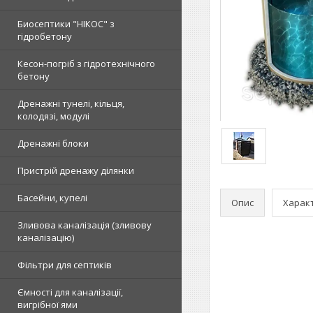
Биосептики "НІКОС" з
гідробетону
Кесон-погріб з гідротехнічного
бетону
Дренажні тунелі, кільця,
колодязі, модулі
Дренажні блоки
Пристрій дренажу ділянки
Басейни, купелі
Опис
Харак
Зливова каналізація (зливову
каналізацію)
Фільтри для септиків
Ємності для каналізації,
вигрібної ями