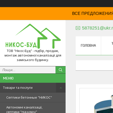
ВСЕ ПРЕДЛОЖЕНИЯ
5878251@ukr.
ГОЛОВНА
ТОВ "Нікос-Буд" - підбір, продаж,
монтаж автономної каналізації для
заміського будинку.
Товари та послуги
Септики бетонные "НИКОС"
Автономні каналізації,
септики "під ключ"