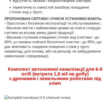
відсутність запахів і хвороботворних бактерій;
герметичність ємностей запобігає попадання
стічних вод у ґрунт;
ПРОПОНОВАНІ СЕПТИКИ І ОЧИСНІ УСТАНОВКИ МАЮТЬ:
- Простотою і безпекою експлуатації та обслуговування ;
- Високою якістю і найнижчими цінами на очисні споруди-
септики на всьому ринку даної продукції;
- Високим ступенем очищення стічних вод (септики - до
60%, установки глибокої біологічної очистки - до 95%, що
дає можливість скидання очищених стоків у грунт,
наприклад, для поливу, або на рельєф, не забруднюючи
навколишнє середовище).
Комплект автономної каналізації для 6-8
осіб (витрата 1,6 м
3
на добу)
з дренажем і земельними роботами під
ключ