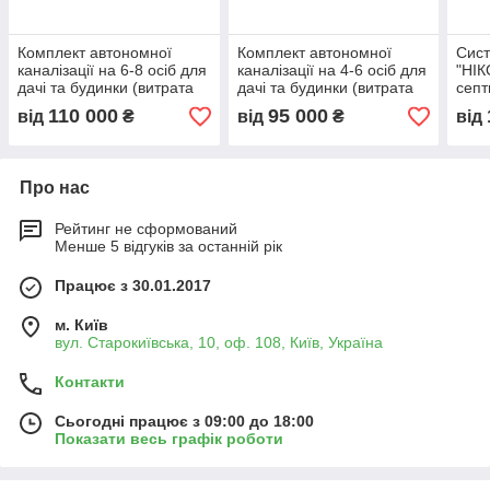
Комплект автономної
Комплект автономної
Сис
каналізації на 6-8 осіб для
каналізації на 4-6 осіб для
"НІК
дачі та будинки (витрата
дачі та будинки (витрата
септ
1,6 м3 на добу). Під ключ!
1,5 м3 на добу). Під ключ!
дачі
110 000
95 000
від
₴
від
₴
від
витр
Про нас
Рейтинг не сформований
Менше 5 відгуків за останній рік
Працює з 30.01.2017
м. Київ
вул. Старокиївська, 10, оф. 108, Київ, Україна
Контакти
Сьогодні працює з 09:00 до 18:00
Показати весь графік роботи