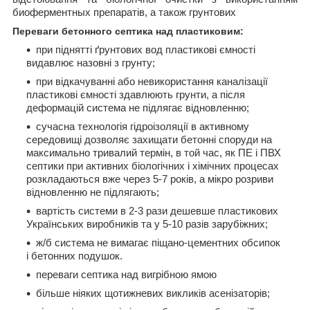
биоферментных препаратів, а також грунтових
Переваги бетонного септика над пластиковим:
при піднятті ґрунтових вод пластикові ємності
видавлює назовні з грунту;
при відкачуванні або невикористання каналізації
пластикові ємності здавлюють грунти, а після
деформацій система не підлягає відновленню;
сучасна технологія гідроізоляції в активному
середовищі дозволяє захищати бетонні споруди на
максимально тривалий термін, в той час, як ПЕ і ПВХ
септики при активних біологічних і хімічних процесах
розкладаються вже через 5-7 років, а мікро розриви
відновленню не підлягають;
вартість системи в 2-3 рази дешевше пластикових
Українських виробників та у 5-10 разів зарубіжних;
ж/б система не вимагає піщано-цементних обсипок
і бетонних подушок.
переваги септика над вигрібною ямою
більше ніяких щотижневих викликів асенізаторів;