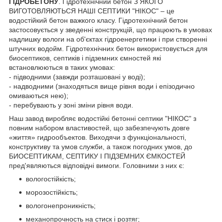
ГІДРОБЕТОНУ
. Гідротехнічний бетон З ЯКОГО
ВИГОТОВЛЯЮТЬСЯ НАШІ СЕПТИКИ "НІКОС" – це
водостійкий бетон важкого класу. Гідротехнічний бетон
застосовується у зведенні конструкцій, що працюють в умовах
надлишку вологи на об'єктах гідроенергетики і при створенні
штучних водойм. Гідротехнічних бетон використовується для
биосептиков, септиків і підземних ємностей які
встановлюються в таких умовах:
- підводними (завжди розташовані у воді);
- надводними (знаходяться вище рівня води і епізодично
омиваються нею);
- перебувають у зоні зміни рівня води.
Наш завод виробляє водостійкі бетонні септики "НІКОС" з
повним набором властивостей, що забезпечують довге
«життя» гидрообъектов. Виходячи з функціональності,
конструктиву та умов служби, а також погодних умов, до
БИОСЕПТИКАМ, СЕПТИКУ І ПІДЗЕМНИХ ЄМКОСТЕЙ
пред'являються відповідні вимоги. Головними з них є:
вологостійкість;
морозостійкість;
вологонепроникність;
механопрочность на стиск і розтяг;