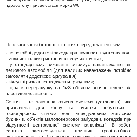
гідробетону присвоюється марка W8.
Переваги залізобетонного септика перед пластиковим:
- не потрібні додаткові заходи при наявності грунтових вод;
- можливість використання в сипучих ґрунтах;
- у стандартному виконанні витримує навантаження від
легкового автомобіля (для великих навантажень потрібно
замовляти додаткове армування);
- відсутні ризики пошкодження гризунами;
- ціна в перерахунку на 1м
3
обсягом значно нижче від
пластикових аналогів.
Септик - це локальна очисна система (установка), яка
призначена для збору та очистки побутових і
господарських стічних вод індивідуальних житлових
будинків, об'єктів малоповерхової забудови, котеджів при
відсутності центральної системи каналізації. В роботі
септика застосовується принцип гравітаційного
відстоювання та біологічної очистки з використанням