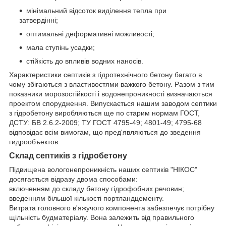
мінімальний відсоток виділення тепла при
затвердінні;
оптимальні деформативні можливості;
мала ступінь усадки;
стійкість до впливів водних наносів.
Характеристики септиків з гідротехнічного бетону багато в
чому збігаються з властивостями важкого бетону. Разом з тим
показники морозостійкості і водонепроникності визначаються
проектом спорудження. Випускається нашим заводом септики
з гідробетону виробляються ще по старим нормам ГОСТ,
ДСТУ: БВ 2.6.2-2009; ТУ ГОСТ 4795-49; 4801-49; 4795-68
відповідає всім вимогам, що пред'являються до зведення
гидрообъектов.
Склад септиків з гідробетону
Підвищена вологонепроникність наших септиків "НІКОС"
досягається відразу двома способами:
включенням до складу бетону гідрофобних речовин;
введенням більшої кількості портландцементу.
Витрата головного в'яжучого компонента забезпечує потрібну
щільність будматеріалу. Вона залежить від правильного