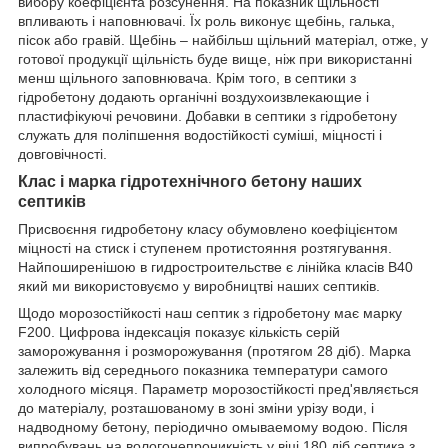
вибору коефіцієнта розсунення. На показник щільності
впливають і наповнювачі. Їх роль виконує щебінь, галька,
пісок або гравій. Щебінь – найбільш щільний матеріал, отже, у
готової продукції щільність буде вище, ніж при використанні
менш щільного заповнювача. Крім того, в септики з
гідробетону додають органічні воздухоизвлекающие і
пластифікуючі речовини. Добавки в септики з гідробетону
служать для поліпшення водостійкості суміші, міцності і
довговічності.
Клас і марка гідротехнічного бетону наших
септиків
Присвоєння гидробетону класу обумовлено коефіцієнтом
міцності на стиск і ступенем протистояння розтягування.
Найпоширенішою в гидростроительстве є лінійка класів В40
який ми використовуємо у виробництві наших септиків.
Щодо морозостійкості наш септик з гідробетону має марку
F200. Цифрова індексація показує кількість серій
заморожування і розморожування (протягом 28 діб). Марка
залежить від середнього показника температури самого
холодного місяця. Параметр морозостійкості пред'являється
до матеріалу, розташованому в зоні зміни урізу води, і
надводному бетону, періодично омываемому водою. Після
випробувань на вологонепроникність у віці 180 діб септика з