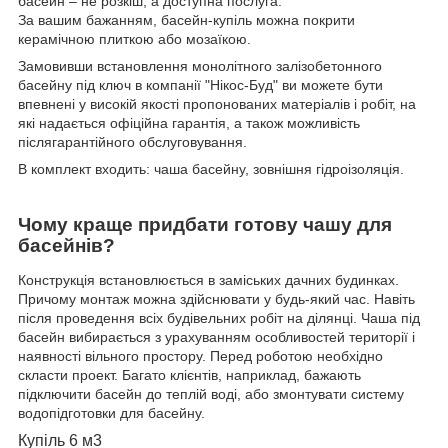
басейн – не розкіш, а доступна послуга.
За вашим бажанням, басейн-купіль можна покрити
керамічною плиткою або мозаїкою.
Замовивши встановлення монолітного залізобетонного
басейну під ключ в компанії "Нікос-Буд" ви можете бути
впевнені у високій якості пропонованих матеріалів і робіт, на
які надається офіційна гарантія, а також можливість
післягарантійного обслуговування.
В комплект входить: чаша басейну, зовнішня гідроізоляція.
Чому краще придбати готову чашу для
басейнів?
Конструкція встановлюється в заміських дачних будинках.
Причому монтаж можна здійснювати у будь-який час. Навіть
після проведення всіх будівельних робіт на ділянці. Чаша під
басейн вибирається з урахуванням особливостей території і
наявності вільного простору. Перед роботою необхідно
скласти проект. Багато клієнтів, наприклад, бажають
підключити басейн до теплій воді, або змонтувати систему
водопідготовки для басейну.
Купіль 6 м
3