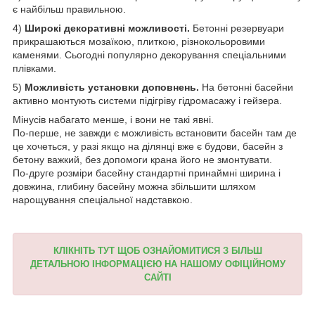
є найбільш правильною.
4)
Широкі декоративні можливості.
Бетонні резервуари
прикрашаються мозаїкою, плиткою, різнокольоровими
каменями. Сьогодні популярно декорування спеціальними
плівками.
5)
Можливість установки доповнень.
На бетонні басейни
активно монтують системи підігріву гідромасажу і гейзера.
Мінусів набагато менше, і вони не такі явні.
По-перше, не завжди є можливість встановити басейн там де
це хочеться, у разі якщо на ділянці вже є будови, басейн з
бетону важкий, без допомоги крана його не змонтувати.
По-друге розміри басейну стандартні принаймні ширина і
довжина, глибину басейну можна збільшити шляхом
нарощування спеціальної надставкою.
КЛІКНІТЬ ТУТ ЩОБ ОЗНАЙОМИТИСЯ З БІЛЬШ
ДЕТАЛЬНОЮ ІНФОРМАЦІЄЮ НА НАШОМУ ОФІЦІЙНОМУ
САЙТІ