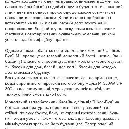
котеджу або дачі у людей, як правило, виникають думки про
власному басейні або водоймі поруч з будинком. У спекотний
літній день він подарує прохолоду, допоможе освіжитися і
насолодитися відпочинком. Втілити заповітне бажання і
встановити на вашій ділянці басейн допоможуть наші
професіонали. Довіряйте установку тільки кваліфікованим
фахівцям з сертифікованих будівельних компаній, які крім
усього надають офіційну гарантію.
Однією з таких небагатьох сертифікованих компаній є "Нікос-
Буд". Ми пропонуємо готовий монолітний басейн-купіль (чаші
басейну) власного виробництва, який можна використовувати
як: басейн для дачі, басейн для лазні, басейн для котеджу
або заміського будинку.
Басейн-купіль виготовляється з високоякісного армованого,
водонепроникного гідротехнічного бетону марки M-350/W-8/F-
300 на власному заводі, з урахуванням всіх необхідних
технологічних умов згідно Госту.
Монолітний залізобетонний басейн-купіль від "Нікос-Буд" не
боїться температурних перепадів навіть у зимовий час,
стійкий до руху ґрунту, йому не страшні грунтові води і будь-
які погодні умови. Також, готова чаша для басейну дозволяє
мінімізувати витрати на його будівництво. Тепер власний