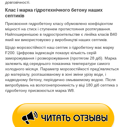
довговічності.
Клас і марка гідротехнічного бетону наших
септиків
Присвоєння гидробетону класу обумовлено коефіцієнтом
міцності на стиск і ступенем протистояння розтягування.
Найпоширенішою в гидростроительстве є лінійка класів В40
який ми використовуємо у виробництві наших септиків.
Щодо морозостійкості наш септик з гідробетону має марку
F200. Цифрова індексація показує кількість серій
заморожування і розморожування (протягом 28 діб). Марка
залежить від середнього показника температури самого
холодного місяця. Параметр морозостійкості пред'являється
до матеріалу, розташованому в зоні зміни урізу води, і
надводному бетону, періодично омываемому водою. Після
випробувань на вологонепроникність у віці 180 діб септика з
гідробетону присвоюється марка W8.