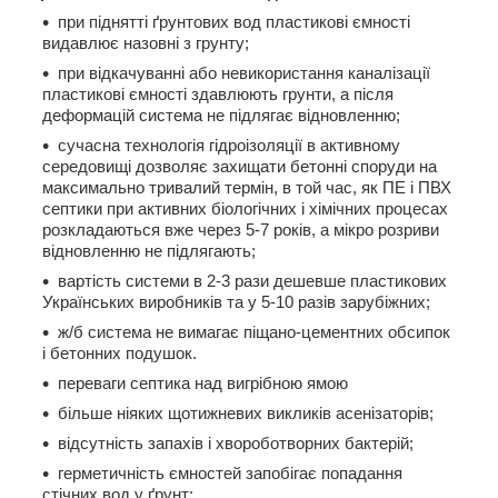
при піднятті ґрунтових вод пластикові ємності
видавлює назовні з грунту;
при відкачуванні або невикористання каналізації
пластикові ємності здавлюють грунти, а після
деформацій система не підлягає відновленню;
сучасна технологія гідроізоляції в активному
середовищі дозволяє захищати бетонні споруди на
максимально тривалий термін, в той час, як ПЕ і ПВХ
септики при активних біологічних і хімічних процесах
розкладаються вже через 5-7 років, а мікро розриви
відновленню не підлягають;
вартість системи в 2-3 рази дешевше пластикових
Українських виробників та у 5-10 разів зарубіжних;
ж/б система не вимагає піщано-цементних обсипок
і бетонних подушок.
переваги септика над вигрібною ямою
більше ніяких щотижневих викликів асенізаторів;
відсутність запахів і хвороботворних бактерій;
герметичність ємностей запобігає попадання
стічних вод у ґрунт;