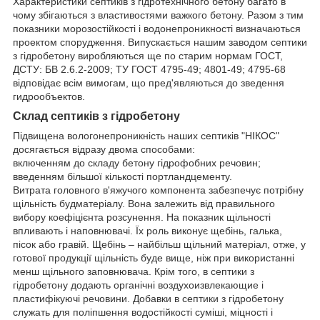
Характеристики септиків з гідротехнічного бетону багато в
чому збігаються з властивостями важкого бетону. Разом з тим
показники морозостійкості і водонепроникності визначаються
проектом спорудження. Випускається нашим заводом септики
з гідробетону виробляються ще по старим нормам ГОСТ,
ДСТУ: БВ 2.6.2-2009; ТУ ГОСТ 4795-49; 4801-49; 4795-68
відповідає всім вимогам, що пред'являються до зведення
гидрообъектов.
Склад септиків з гідробетону
Підвищена вологонепроникність наших септиків "НІКОС"
досягається відразу двома способами:
включенням до складу бетону гідрофобних речовин;
введенням більшої кількості портландцементу.
Витрата головного в'яжучого компонента забезпечує потрібну
щільність будматеріалу. Вона залежить від правильного
вибору коефіцієнта розсунення. На показник щільності
впливають і наповнювачі. Їх роль виконує щебінь, галька,
пісок або гравій. Щебінь – найбільш щільний матеріал, отже, у
готової продукції щільність буде вище, ніж при використанні
менш щільного заповнювача. Крім того, в септики з
гідробетону додають органічні воздухоизвлекающие і
пластифікуючі речовини. Добавки в септики з гідробетону
служать для поліпшення водостійкості суміші, міцності і