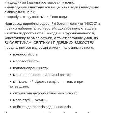
- підводними (завжди розташовані у воді);
- надводними (знаходяться вище рівня води і епізодично
омиваються нею);
- перебувають у зоні зміни рівня води.
Наш завод виробляє водостійкі бетонні септики "НІКОС" з
повним набором властивостей, що забезпечують довге
«життя» гидрообъектов. Виходячи з функціональності,
конструктиву та умов служби, а також погодних умов, до
БИОСЕПТИКАМ, СЕПТИКУ І ПІДЗЕМНИХ ЄМКОСТЕЙ
пред'являються відповідні вимоги. Головними з них є:
вологостійкість;
морозостійкість;
вологонепроникність;
механопрочность на стиск і розтяг;
мінімальний відсоток виділення тепла при
затвердінні;
оптимальні деформативні можливості;
мала ступінь усадки;
стійкість до впливів водних наносів.