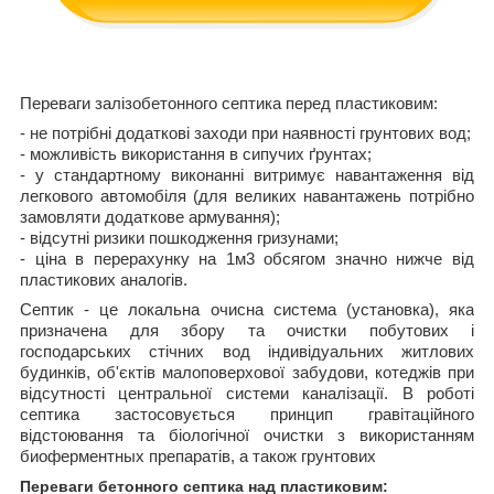
Переваги залізобетонного септика перед пластиковим:
- не потрібні додаткові заходи при наявності грунтових вод;
- можливість використання в сипучих ґрунтах;
- у стандартному виконанні витримує навантаження від
легкового автомобіля (для великих навантажень потрібно
замовляти додаткове армування);
- відсутні ризики пошкодження гризунами;
- ціна в перерахунку на 1м
3
обсягом значно нижче від
пластикових аналогів.
Септик - це локальна очисна система (установка), яка
призначена для збору та очистки побутових і
господарських стічних вод індивідуальних житлових
будинків, об'єктів малоповерхової забудови, котеджів при
відсутності центральної системи каналізації. В роботі
септика застосовується принцип гравітаційного
відстоювання та біологічної очистки з використанням
биоферментных препаратів, а також грунтових
Переваги бетонного септика над пластиковим: