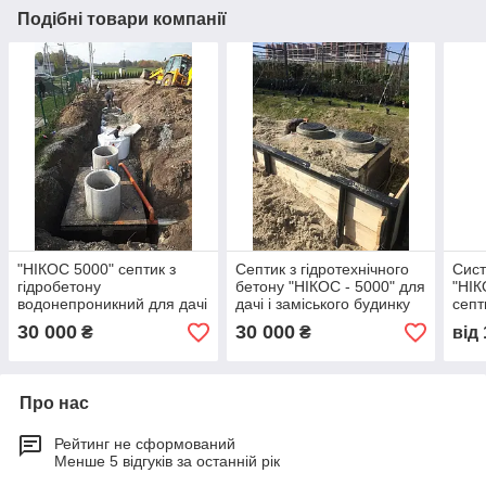
Подібні товари компанії
"НІКОС 5000" септик з
Септик з гідротехнічного
Сис
гідробетону
бетону "НІКОС - 5000" для
"НІК
водонепроникний для дачі
дачі і заміського будинку
септ
і заміського будинку
дачі
30 000
30 000
₴
₴
від
витр
Про нас
Рейтинг не сформований
Менше 5 відгуків за останній рік