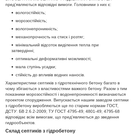
пред'являються відповідні вимоги. Головними з них є:
вологостійкість;
морозостійкість;
вологонепроникність;
механопрочность на стиск і розтяг;
мінімальний відсоток виділення тепла при
затвердінні;
оптимальні деформативні можливості;
мала ступінь усадки;
стійкість до впливів водних наносів.
Характеристики септиків з гідротехнічного бетону багато в
чому збігаються з властивостями важкого бетону. Разом з тим
показники морозостійкості і водонепроникності визначаються
проектом спорудження. Випускається нашим заводом септики
з гідробетону виробляються ще по старим нормам ГОСТ,
ДСТУ: БВ 2.6.2-2009; ТУ ГОСТ 4795-49; 4801-49; 4795-68
відповідає всім вимогам, що пред'являються до зведення
гидрообъектов.
Склад септиків з гідробетону