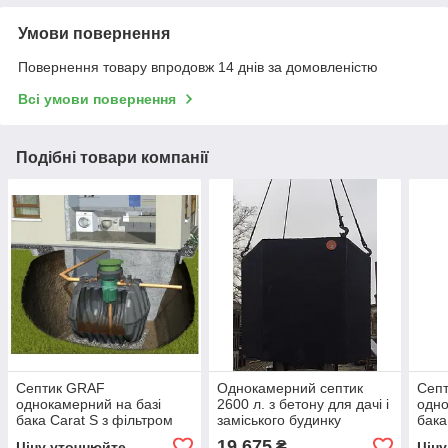
Умови повернення
Повернення товару впродовж 14 днів за домовленістю
Всі умови повернення
Подібні товари компанії
Септик GRAF
Однокамерний септик
Сеп
однокамерний на базі
2600 л. з бетону для дачі і
одно
бака Carat S з фільтром
заміського будинку
бака
ANAEROBIX, об'ємом
л, д
19 675
₴
Ціну уточнюйте
Цін