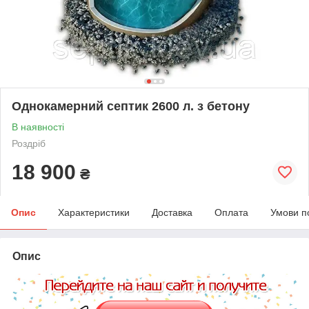
Однокамерний септик 2600 л. з бетону
В наявності
Роздріб
18 900
₴
Опис
Характеристики
Доставка
Оплата
Умови п
Опис