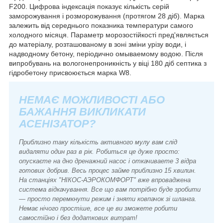
F200. Цифрова індексація показує кількість серій
заморожування і розморожування (протягом 28 діб). Марка
залежить від середнього показника температури самого
холодного місяця. Параметр морозостійкості пред'являється
до матеріалу, розташованому в зоні зміни урізу води, і
надводному бетону, періодично омываемому водою. Після
випробувань на вологонепроникність у віці 180 діб септика з
гідробетону присвоюється марка W8.
НЕМАЄ МОЖЛИВОСТІ АБО
БАЖАННЯ ВИКЛИКАТИ
АСЕНІЗАТОР?
Приблизно таку кількість активного мулу вам слід
видаляти один раз в рік. Робиться це дуже просто:
опускаєте на дно дренажний насос і откачиваете 3 відра
готових добрив. Весь процес займе приблизно 15 хвилин.
На станціях "НІКОС-АЭРОКОМФОРТ" вже впроваджена
система відкачування. Все що вам потрібно буде зробити
— просто перемкнути режим і зняти ковпачок зі шланга.
Немає нічого простіше, все це ви зможете робити
самостійно і без додаткових витрат!