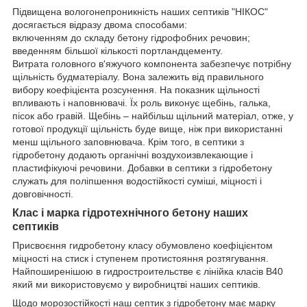
Підвищена вологонепроникність наших септиків "НІКОС"
досягається відразу двома способами:
включенням до складу бетону гідрофобних речовин;
введенням більшої кількості портландцементу.
Витрата головного в'яжучого компонента забезпечує потрібну
щільність будматеріалу. Вона залежить від правильного
вибору коефіцієнта розсунення. На показник щільності
впливають і наповнювачі. Їх роль виконує щебінь, галька,
пісок або гравій. Щебінь – найбільш щільний матеріал, отже, у
готової продукції щільність буде вище, ніж при використанні
менш щільного заповнювача. Крім того, в септики з
гідробетону додають органічні воздухоизвлекающие і
пластифікуючі речовини. Добавки в септики з гідробетону
служать для поліпшення водостійкості суміші, міцності і
довговічності.
Клас і марка гідротехнічного бетону наших
септиків
Присвоєння гидробетону класу обумовлено коефіцієнтом
міцності на стиск і ступенем протистояння розтягування.
Найпоширенішою в гидростроительстве є лінійка класів В40
який ми використовуємо у виробництві наших септиків.
Щодо морозостійкості наш септик з гідробетону має марку