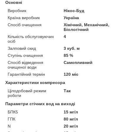
Основні
Виробник
Нікос-Буд
Країна виробник
Україна
Спосіб очищення
Хімічний, Механічний,
Біологічний
Кількість обслуговуючих
4
осіб
Залповий скид
3 куб. м
Ступінь очищення
85 %
Спосіб відведення
Самопливний
очищеної води
Гарантійний термін
120 міс
Характеристики компресора
Цілодобовий режим
Так
роботи
Параметри стічних вод на виході
БПК5
15 мг/л
ГПК
80 мг/л
N
20 мг/л