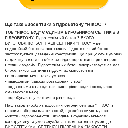
Що таке биосептики з гідробетону "НІКОС"?
ТОВ "НІКОС-БУД" Є ЄДИНИМ ВИРОБНИКОМ СЕПТИКІВ З
ГІДРОБЕТОНУ
. Гідротехнічний бетон З ЯКОГО
ВИГОТОВЛЯЮТЬСЯ НАШІ СЕПТИКИ "НІКОС" – це
водостійкий бетон важкого класу. Гідротехнічний бетон
застосовується у зведенні конструкцій, що працюють в умовах
надлишку вологи на об'єктах гідроенергетики і при створенні
штучних водойм. Гідротехнічних бетон використовується для
биосептиков, септиків і підземних ємностей які
встановлюються в таких умовах:
- підводними (завжди розташовані у воді);
- надводними (знаходяться вище рівня води і епізодично
омиваються нею);
- перебувають у зоні зміни рівня води.
Наш завод виробляє водостійкі бетонні септики "НІКОС" з
повним набором властивостей, що забезпечують довге
«життя» гидрообъектов. Виходячи з функціональності,
конструктиву та умов служби, а також погодних умов, до
БИОСЕПТИКАМ, СЕПТИКУ І ПІДЗЕМНИХ ЄМКОСТЕЙ