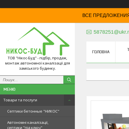
ВСЕ ПРЕДЛОЖЕНИЯ
5878251@ukr.
ГОЛОВНА
ТОВ "Нікос-Буд" - підбір, продаж,
монтаж автономної каналізації для
заміського будинку.
Товари та послуги
Септики бетонные "НИКОС"
Автономні каналізації,
септики "під ключ"