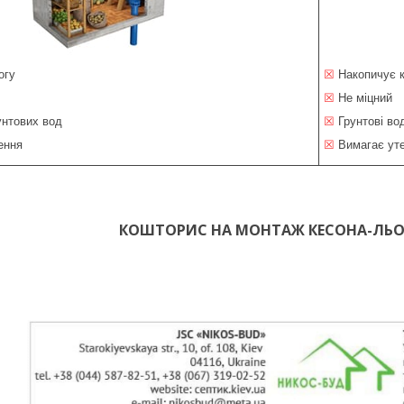
огу
☒
Накопичує 
☒
Не міцний
унтових вод
☒
Грунтові во
ення
☒
Вимагає ут
КОШТОРИС НА МОНТАЖ КЕСОНА-ЛЬО