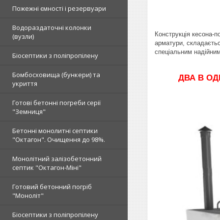
Пожежні ємності і резервуари
Водораздаточні колонки
Конструкція кесона-п
(вузли)
арматури, складаєтьс
спеціальним надійним
Біосептики з поліпропілену
Бомбосховища (бункери) та
ДВА В О
укриття
Готові бетонні погреби серії
"Земниця"
Бетонні монолитні септики
"Октагон". Очищення до 98%.
Монолітний залізобетонний
септик "Октагон-Міні"
Готовий бетонний погріб
"Моноліт"
Біосептики з поліпропілену