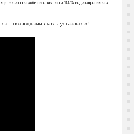
укція кесона-погреби виготовлена з 100% водонепроникного
сон + повноцінний льох з установкою!