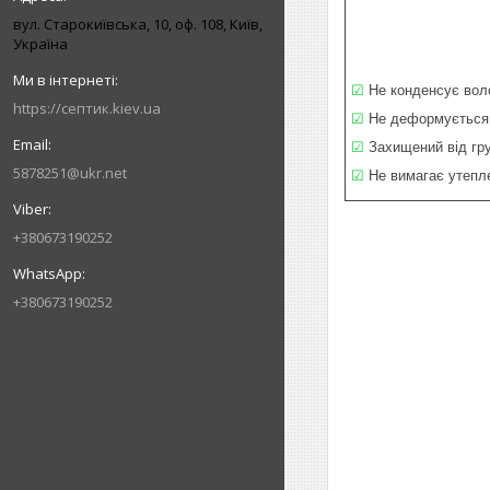
вул. Старокиївська, 10, оф. 108, Київ,
Україна
☑
Не конденсує вол
https://септик.kiev.ua
☑
Не деформується
☑
Захищений від гр
5878251@ukr.net
☑
Не вимагає утепл
+380673190252
+380673190252