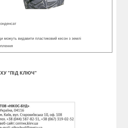
конденсат
ди можуть видавити пластиковий кесон з землі
еплення
ХУ "ПІД КЛЮЧ"