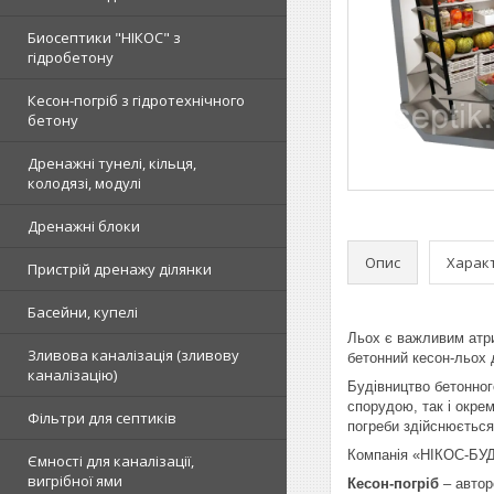
Биосептики "НІКОС" з
гідробетону
Кесон-погріб з гідротехнічного
бетону
Дренажні тунелі, кільця,
колодязі, модулі
Дренажні блоки
Опис
Харак
Пристрій дренажу ділянки
Басейни, купелі
Льох є важливим атри
Зливова каналізація (зливову
бетонний кесон-льох 
каналізацію)
Будівництво бетонног
спорудою, так і окре
Фільтри для септиків
погреби здійснюється
Компанія «НІКОС-БУД»
Ємності для каналізації,
вигрібної ями
Кесон-погріб
– автор