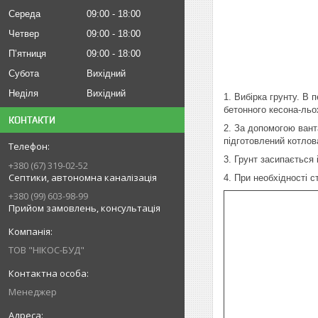
Середа
09:00
18:00
Четвер
09:00
18:00
Пʼятниця
09:00
18:00
Субота
Вихідний
Неділя
Вихідний
1. Вибірка грунту. В 
бетонного кесона-льо
КОНТАКТИ
2. За допомогою вант
підготовлений котлов
3. Грунт засипається
+380 (67) 319-02-52
Септики, автономна каналізація
4. При необхідності 
+380 (99) 603-98-99
Прийом замовлень, консультація
ТОВ "НІКОС-БУД"
Менеджер