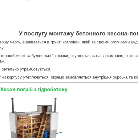
У послугу монтажу бетонного кесона-по
першу чергу, виривається в грунті котлован, який за своїми розмірами б
ху.
ажопідйомної та будівельної техніки, яку постачає наша компанія, готови
ан.
 і ретельно утрамбовується.
стіни корпусу утеплюються, окремо замовляється внутрішня обробка та ко
Кесон-погріб з гідробетону