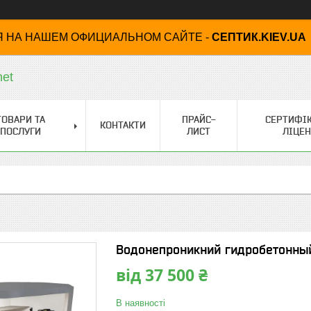
 НА НАШЕМ ОФИЦИАЛЬНОМ САЙТЕ -
СЕПТИК.KIEV.UA
net
ТОВАРИ ТА
ПРАЙС-
СЕРТИФІК
КОНТАКТИ
ПОСЛУГИ
ЛИСТ
ЛІЦЕН
Водонепроникний гидробетонный
від
37 500 ₴
В наявності