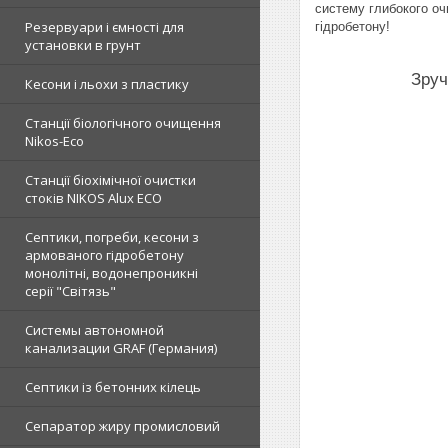
систему глибокого оч
Резервуари і ємності для
гідробетону!
установки в грунт
Зруч
Кесони і льохи з пластику
Станції біологічного очищення
Nikos-Eco
Станції біохімічної очистки
стоків NIKOS Alux ECO
Септики, погреби, кесони з
армованого гідробетону
монолітні, водонепроникні
серії "Світязь"
Системы автономной
канализации GRAF (Германия)
Септики із бетонних кілець
Сепаратор жиру промисловий