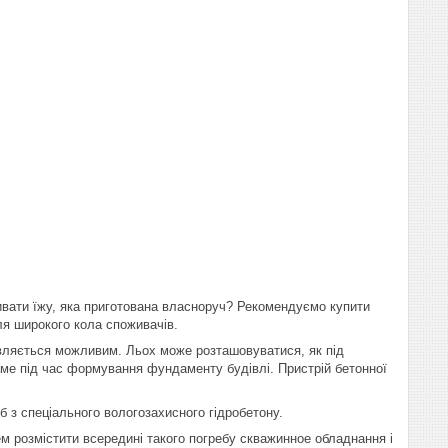
ивати їжу, яка приготована власноруч? Рекомендуємо купити
ля широкого кола споживачів.
тавляється можливим. Льох може розташовуватися, як під
аме під час формування фундаменту будівлі. Пристрій бетонної
б з спеціального вологозахисного гідробетону.
ем розмістити всередині такого погребу скважинное обладнання і