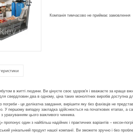
Компанія тимчасово не приймає замовлення
теристики
бутом в житті людини. Ви цінуєте своє здоров'я і вважаєте за краще вж
для свердловин два в одному, ціна таких монолітних виробів доступна д
о погреби - це делікатна завдання, вирішити яку без фахівців не предс
мо. У першому випадку закладка здійснюється на початкових етапах, а с
 з урахуванням цього важливого чинника.
 пропонує один з найбільш надійних і практичних варіантів – кесон-погрі
ський унікальний продукт нашої компанії. Ви зможете зручно і без пробл