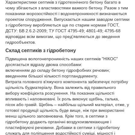
Характеристики септиків з гідротехнічного бетону багато в
чому збігаються з властивостями важкого бетону. Разом з тим
показники морозостійкості і водонепроникності визначаються
проектом спорудження. Випускається нашим заводом септики
з гідробетону виробляються ще по старим нормам ГОСТ,
ДСТУ: БВ 2.6.2-2009; ТУ ГОСТ 4795-49; 4801-49; 4795-68
відповідає всім вимогам, що пред'являються до зведення
гидрообъектов.
Склад септиків з гідробетону
Підвищена вологонепроникність наших септиків "НІКОС"
досягається відразу двома способами:
включенням до складу бетону гідрофобних речовин;
введенням більшої кількості портландцементу.
Витрата головного в'яжучого компонента забезпечує потрібну
щільність будматеріалу. Вона залежить від правильного
вибору коефіцієнта розсунення. На показник щільності
впливають і наповнювачі. Їх роль виконує щебінь, галька,
пісок або гравій. Щебінь – найбільш щільний матеріал, отже, у
готової продукції щільність буде вище, ніж при використанні
менш щільного заповнювача. Крім того, в септики з
гідробетону додають органічні воздухоизвлекающие і
пластифікуючі речовини. Добавки в септики з гідробетону
служать для поліпшення водостійкості суміші, міцності і