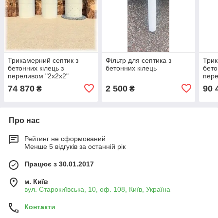
Трикамерний септик з
Фільтр для септика з
Трик
бетонних кілець з
бетонних кілець
бето
переливом "2х2х2"
пере
74 870
2 500
90 
₴
₴
Про нас
Рейтинг не сформований
Менше 5 відгуків за останній рік
Працює з 30.01.2017
м. Київ
вул. Старокиївська, 10, оф. 108, Київ, Україна
Контакти