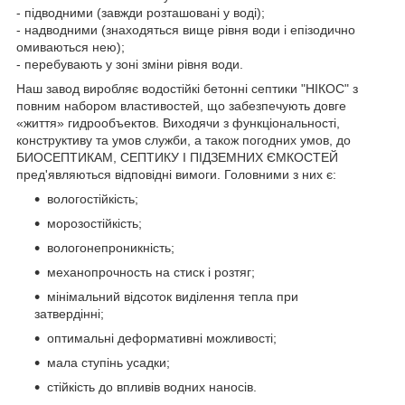
- підводними (завжди розташовані у воді);
- надводними (знаходяться вище рівня води і епізодично
омиваються нею);
- перебувають у зоні зміни рівня води.
Наш завод виробляє водостійкі бетонні септики "НІКОС" з
повним набором властивостей, що забезпечують довге
«життя» гидрообъектов. Виходячи з функціональності,
конструктиву та умов служби, а також погодних умов, до
БИОСЕПТИКАМ, СЕПТИКУ І ПІДЗЕМНИХ ЄМКОСТЕЙ
пред'являються відповідні вимоги. Головними з них є:
вологостійкість;
морозостійкість;
вологонепроникність;
механопрочность на стиск і розтяг;
мінімальний відсоток виділення тепла при
затвердінні;
оптимальні деформативні можливості;
мала ступінь усадки;
стійкість до впливів водних наносів.