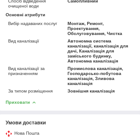
Спосіб відведення
Самопливний
очищеної води
Основні атрибути
Вибір надаваних послуг
Монтаж, Ремонт,
Проектування,
Обслуговування, Чистка
Вид каналізації
Автономна система
каналізації, каналізація для
дачі, Каналізація для
заміського будинку,
Автономна каналізація
Вид каналізації за
Промислова каналізація,
призначенням
Господарсько-побутова
каналізація, Зливова
каналізація
За типом розміщення
Зовнішня каналізація
Приховати
Умови доставки
Нова Пошта