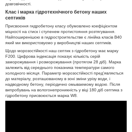
довговічності.
Клас і марка гідротехнічного бетону наших
септиків
Присвоєння гидробетону класу обумовлено коефіцієнтом
міцності на стиск і ступенем протистояння розтягування.
Найпоширенішою в гидростроительстве є лінійка класів В40
який ми використовуємо у виробництві наших септиків.
Щодо морозостійкості наш септик з гідробетону має марку
F200. Цифрова індексація показує кількість серій
заморожування і розморожування (протягом 28 діб). Марка
залежить від середнього показника температури самого
холодного місяця. Параметр морозостійкості пред'являється
до матеріалу, розташованому в зоні зміни урізу води, і
надводному бетону, періодично омываемому водою. Після
випробувань на вологонепроникність у віці 180 діб септика з
гідробетону присвоюється марка W8.