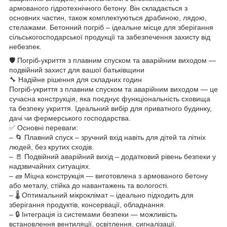
армованого гідротехнічного бетону. Він складається з
основних частин, також комплектуються драбиною, лядою,
стелажами. Бетонний погріб – ідеальне місце для зберігання
сільськогосподарської продукції та забезпечення захисту від
небезпек.
🛡️ Погріб-укриття з плавним спуском та аварійним виходом —
подвійний захист для вашої батьківщини
🔧 Надійне рішення для складних годин
Погріб-укриття з плавним спуском та аварійним виходом — це
сучасна конструкція, яка поєднує функціональність сховища
та безпеку укриття. Ідеальний вибір для приватного будинку,
дачі чи фермерського господарства.
✅ Основні переваги:
– 🌀 Плавний спуск – зручний вхід навіть для дітей та літніх
людей, без крутих сходів.
– 🚪 Подвійний аварійний вихід – додатковий рівень безпеки у
надзвичайних ситуаціях.
– 🧱 Міцна конструкція — виготовлена ​​з армованого бетону
або металу, стійка до навантажень та вологості.
– 🌡️ Оптимальний мікроклімат – ідеально підходить для
зберігання продуктів, консервації, обладнання.
– 🔒 Інтеграція із системами безпеки — можливість
встановлення вентиляції, освітлення, сигналізації.