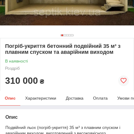
Погріб-укриття бетонний подвійний 35 м³ з
плавним спуском та аварійним виходом
В наявності
Роздріб
310 000
₴
Опис
Характеристики
Доставка
Оплата
Умови п
Опис
Подвійний льох (погріб-укриття) 35 м³ з плавним спуском і
аварійним виходом, виготовлений з високоякісного