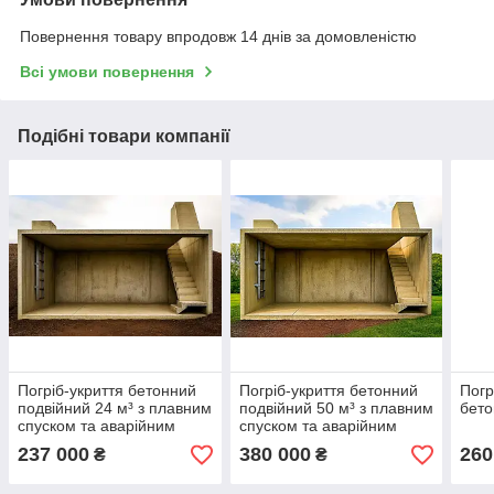
Повернення товару впродовж 14 днів за домовленістю
Всі умови повернення
Подібні товари компанії
Погріб-укриття бетонний
Погріб-укриття бетонний
Погр
подвійний 24 м³ з плавним
подвійний 50 м³ з плавним
бето
спуском та аварійним
спуском та аварійним
виходом
виходом
237 000
380 000
260
₴
₴