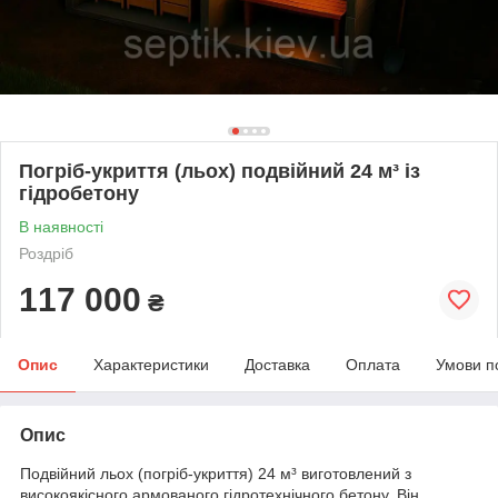
Погріб-укриття (льох) подвійний 24 м³ із
гідробетону
В наявності
Роздріб
117 000
₴
Опис
Характеристики
Доставка
Оплата
Умови п
Опис
Подвійний льох (погріб-укриття) 24 м³ виготовлений з
високоякісного армованого гідротехнічного бетону. Він