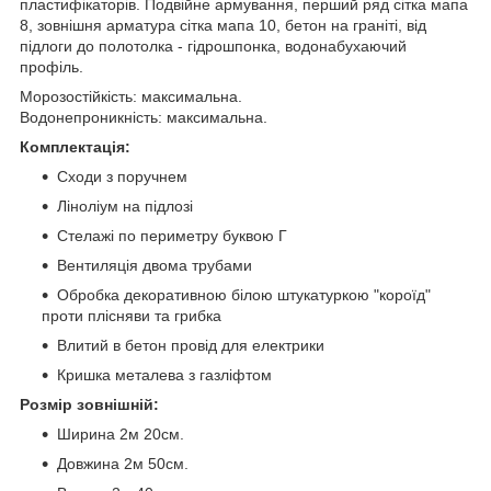
пластифікаторів. Подвійне армування, перший ряд сітка мапа
8, зовнішня арматура сітка мапа 10, бетон на граніті, від
підлоги до полотолка - гідрошпонка, водонабухаючий
профіль.
Морозостійкість: максимальна.
Водонепроникність: максимальна.
Комплектація:
Сходи з поручнем
Ліноліум на підлозі
Стелажі по периметру буквою Г
Вентиляція двома трубами
Обробка декоративною білою штукатуркою "короїд"
проти плісняви ​​та грибка
Влитий в бетон провід для електрики
Кришка металева з газліфтом
Розмір зовнішній:
Ширина 2м 20см.
Довжина 2м 50см.