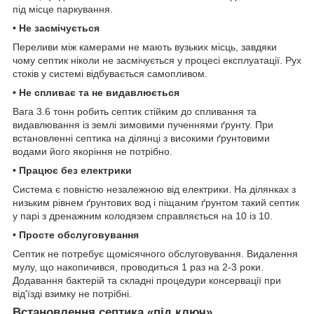
під місце паркування.
• Не засмічується
Переливи між камерами не мають вузьких місць, завдяки
чому септик ніколи не засмічується у процесі експлуатації. Рух
стоків у системі відбувається самопливом.
• Не спливає та не видавлюється
Вага 3.6 тонн робить септик стійким до спливання та
видавлювання із землі зимовими пученнями ґрунту. При
встановленні септика на ділянці з високими ґрунтовими
водами його якоріння не потрібно.
• Працює без електрики
Система є повністю незалежною від електрики. На ділянках з
низьким рівнем ґрунтових вод і піщаним ґрунтом такий септик
у парі з дренажним колодязем справляється на 10 із 10.
• Просте обслуговування
Септик не потребує щомісячного обслуговування. Видалення
мулу, що накопичився, проводиться 1 раз на 2-3 роки.
Додавання бактерій та складні процедури консервації при
від'їзді взимку не потрібні.
Встановлення септика «під ключ»