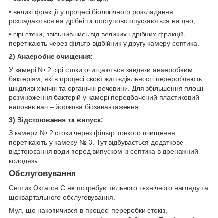
• великі фракції у процесі біологічного розкладання
розпадаються на дрібні та поступово опускаються на дно;
• сірі стоки, звільнившись від великих і дрібних фракцій,
перетікають через фільтр-відбійник у другу камеру септика.
2) Анаеробне очищення:
У камері № 2 сірі стоки очищаються завдяки анаеробним
бактеріям, які в процесі своєї життєдіяльності переробляють
шкідливі хімічні та органічні речовини. Для збільшення площі
розмноження бактерій у камері передбачений пластиковий
наповнювач – йоржова біозавантаження.
3) Відстоювання та випуск:
З камери № 2 стоки через фільтр тонкого очищення
перетікають у камеру № 3. Тут відбувається додаткове
відстоювання води перед випуском із септика в дренажний
колодязь.
Обслуговування
Септик Октагон С не потребує пильного технічного нагляду та
щоквартального обслуговування.
Мул, що накопичився в процесі переробки стоків,