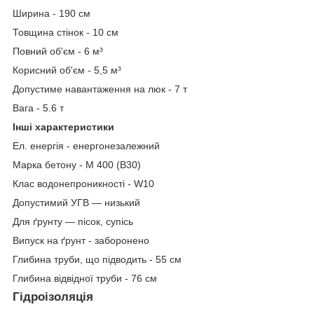
Ширина - 190 см
Товщина стінок - 10 см
Повний об'єм - 6 м³
Корисний об'єм - 5,5 м³
Допустиме навантаження на люк - 7 т
Вага - 5.6 т
Інші характеристики
Ел. енергія - енергонезалежний
Марка бетону - М 400 (B30)
Клас водонепроникності - W10
Допустимий УГВ — низький
Для ґрунту — пісок, супісь
Випуск на ґрунт - заборонено
Глибина труби, що підводить - 55 см
Глибина відвідної труби - 76 см
Гідроізоляція