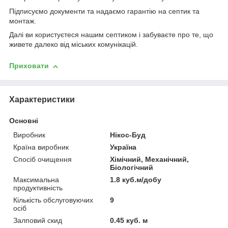
Підписуємо документи та надаємо гарантію на септик та
монтаж.
Далі ви користуєтеся нашим септиком і забуваєте про те, що
живете далеко від міських комунікацій.
Приховати
Характеристики
Основні
Виробник
Нікос-Буд
Країна виробник
Україна
Спосіб очищення
Хімічний, Механічний,
Біологічний
Максимальна
1.8 куб.м/добу
продуктивність
Кількість обслуговуючих
9
осіб
Залповий скид
0.45 куб. м