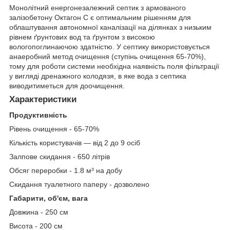
Монолітний енергонезалежний септик з армованого
залізобетону Октагон С є оптимальним рішенням для
облаштування автономної каналізації на ділянках з низьким
рівнем ґрунтових вод та ґрунтом з високою
вологопоглинаючою здатністю. У септику використовується
анаеробний метод очищення (ступінь очищення 65-70%),
тому для роботи системи необхідна наявність поля фільтрації
у вигляді дренажного колодязя, в яке вода з септика
виводитиметься для доочищення.
Характеристики
Продуктивність
Рівень очищення - 65-70%
Кількість користувачів — від 2 до 9 осіб
Залпове скидання - 650 літрів
Обсяг переробки - 1.8 м³ на добу
Скидання туалетного паперу - дозволено
Габарити, об'єм, вага
Довжина - 250 см
Висота - 200 см