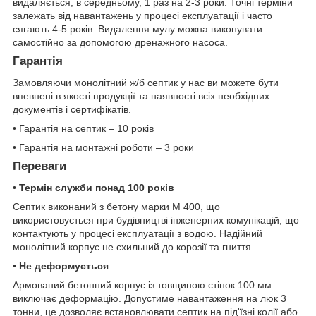
видаляється, в середньому, 1 раз на 2-3 роки. Точні терміни
залежать від навантажень у процесі експлуатації і часто
сягають 4-5 років. Видалення мулу можна виконувати
самостійно за допомогою дренажного насоса.
Гарантія
Замовляючи монолітний ж/б септик у нас ви можете бути
впевнені в якості продукції та наявності всіх необхідних
документів і сертифікатів.
• Гарантія на септик – 10 років
• Гарантія на монтажні роботи – 3 роки
Переваги
• Термін служби понад 100 років
Септик виконаний з бетону марки М 400, що
використовується при будівництві інженерних комунікацій, що
контактують у процесі експлуатації з водою. Надійний
монолітний корпус не схильний до корозії та гниття.
• Не деформується
Армований бетонний корпус із товщиною стінок 100 мм
виключає деформацію. Допустиме навантаження на люк 3
тонни, це дозволяє встановлювати септик на під'їзні колії або