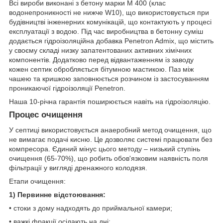
Всі вироби виконані з бетону марки М 400 (клас
водонепроникності не нижче W10), що використовується при
будівництві інженерних комунікацій, що контактують у процесі
експлуатації з водою. Під час виробництва в бетонну суміш
додається гідроізоляційна добавка Penetron Admix, що містить
у своєму складі низку запатентованих активних хімічних
компонентів. Додатково перед відвантаженням із заводу
кожен септик обробляється бітумною мастикою. Паз між
чашею та кришкою заповнюється розчином із застосуванням
проникаючої гідроізоляції Penetron.
Наша 10-річна гарантія поширюється навіть на гідроізоляцію.
Процес очищення
У септиці використовується анаеробний метод очищення, що
не вимагає подачі кисню. Це дозволяє системі працювати без
компресора. Єдиний мінус цього методу – низький ступінь
очищення (65-70%), що робить обов'язковим наявність поля
фільтрації у вигляді дренажного колодязя.
Етапи очищення:
1) Первинне відстоювання:
• стоки з дому надходять до приймальної камери;
• важкі фракції осідають на дні;