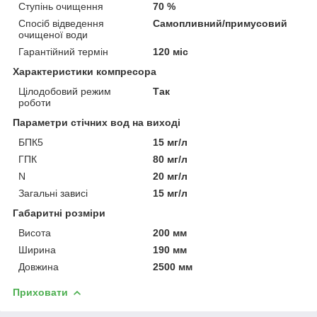
Ступінь очищення
70 %
Спосіб відведення
Самопливний/примусовий
очищеної води
Гарантійний термін
120 міс
Характеристики компресора
Цілодобовий режим
Так
роботи
Параметри стічних вод на виході
БПК5
15 мг/л
ГПК
80 мг/л
N
20 мг/л
Загальні зависі
15 мг/л
Габаритні розміри
Висота
200 мм
Ширина
190 мм
Довжина
2500 мм
Приховати