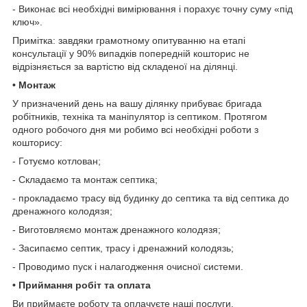
- Виконає всі необхідні вимірювання і порахує точну суму «під
ключ».
Примітка: завдяки грамотному опитуванню на етапі
консультації у 90% випадків попередній кошторис не
відрізняється за вартістю від складеної на ділянці.
• Монтаж
У призначений день на вашу ділянку прибуває бригада
робітників, техніка та маніпулятор із септиком. Протягом
одного робочого дня ми робимо всі необхідні роботи з
кошторису:
- Готуємо котлован;
- Складаємо та монтаж септика;
- прокладаємо трасу від будинку до септика та від септика до
дренажного колодязя;
- Виготовляємо монтаж дренажного колодязя;
- Засипаємо септик, трасу і дренажний колодязь;
- Проводимо пуск і налагодження очисної системи.
• Приймання робіт та оплата
Ви приймаєте роботу та оплачуєте наші послуги.