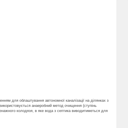
енням для облаштування автономної каналізації на ділянках з
 використовується анаеробний метод очищення (ступінь
ренажного колодязя, в яке вода з септика виводитиметься для