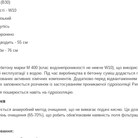
 (B30)
ті - W10
изький
упісь
боронено
дводить - 55 см
би - 76 см
з бетону марки М 400 (клас водонепроникності не нижче W10), що викорис
і експлуатації з водою. Під час виробництва в бетонну суміш додається г
тованих активних хімічних компонентів. Додатково перед відвантаженням
 заповнюється розчином із застосуванням проникаючої гідроізоляції Pen
я поширюється навіть на гідроізоляцію.
ня
ується анаеробний метод очищення, що не вимагає подачі кисню. Це доз
пінь очищення (65-70%), що робить обов'язковим наявність поля фільтрац
ювання: