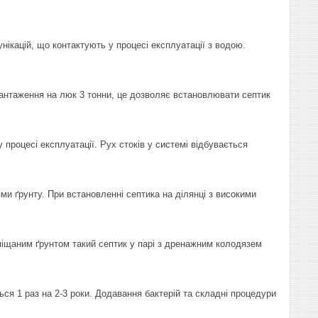
нікацій, що контактують у процесі експлуатації з водою.
антаження на люк 3 тонни, це дозволяє встановлювати септик
процесі експлуатації. Рух стоків у системі відбувається
ми ґрунту. При встановленні септика на ділянці з високими
 піщаним ґрунтом такий септик у парі з дренажним колодязем
я 1 раз на 2-3 роки. Додавання бактерій та складні процедури