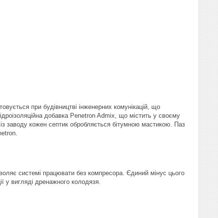
товується при будівництві інженерних комунікацій, що
ідроізоляційна добавка Penetron Admix, що містить у своєму
 із заводу кожен септик обробляється бітумною мастикою. Паз
etron.
воляє системі працювати без компресора. Єдиний мінус цього
ії у вигляді дренажного колодязя.