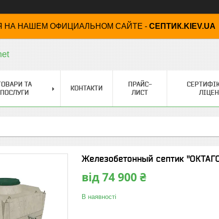
 НА НАШЕМ ОФИЦИАЛЬНОМ САЙТЕ -
СЕПТИК.KIEV.UA
net
ТОВАРИ ТА
ПРАЙС-
СЕРТИФІК
КОНТАКТИ
ПОСЛУГИ
ЛИСТ
ЛІЦЕН
Железобетонный септик "ОКТАГОН
від
74 900 ₴
В наявності