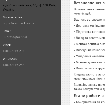
Встановлення с
вул. Старокиївська, 10, оф. 108, Київ,
Україна
Встановлення септика
комунікацій.
Вартість встановленн
https://септик.kiev.ua
• Доставка маніпулят
• Підготовка котлова
5878251@ukr.net
• Виїзд та робота мон
• Монтаж септика в к
• Виведення каналізац
+380673190252
• Укладання каналізац
• Монтаж дренажного
+380673190252
• Вивіз залишків ґрун
Кінцева вартість авт
можлива лише після б
Залишіть заявку на б
також консультацію д
Етапи роботи з
• Консультація та к