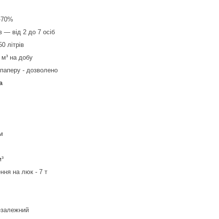
5-70%
в — від 2 до 7 осіб
0 літрів
 м³ на добу
паперу - дозволено
а
м
м³
ня на люк - 7 т
незалежний