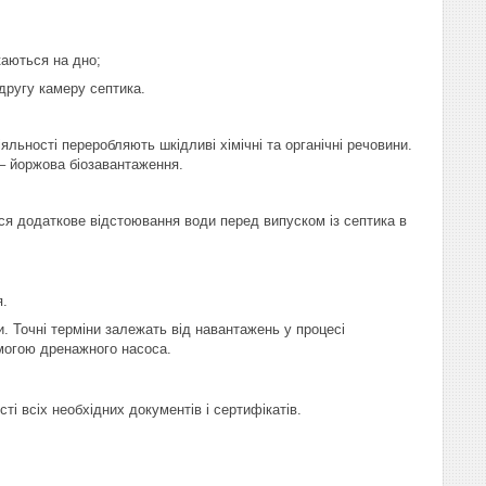
каються на дно;
 другу камеру септика.
яльності переробляють шкідливі хімічні та органічні речовини.
– йоржова біозавантаження.
ся додаткове відстоювання води перед випуском із септика в
я.
и. Точні терміни залежать від навантажень у процесі
омогою дренажного насоса.
ті всіх необхідних документів і сертифікатів.