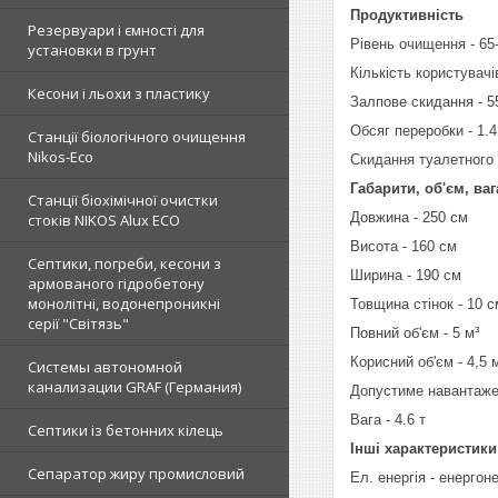
Продуктивність
Резервуари і ємності для
Рівень очищення - 6
установки в грунт
Кількість користувачі
Кесони і льохи з пластику
Залпове скидання - 55
Обсяг переробки - 1.4
Станції біологічного очищення
Nikos-Eco
Скидання туалетного 
Габарити, об'єм, ваг
Станції біохімічної очистки
Довжина - 250 см
стоків NIKOS Alux ECO
Висота - 160 см
Септики, погреби, кесони з
Ширина - 190 см
армованого гідробетону
монолітні, водонепроникні
Товщина стінок - 10 с
серії "Світязь"
Повний об'єм - 5 м³
Корисний об'єм - 4,5 
Системы автономной
канализации GRAF (Германия)
Допустиме навантажен
Вага - 4.6 т
Септики із бетонних кілець
Інші характеристики
Сепаратор жиру промисловий
Ел. енергія - енерго