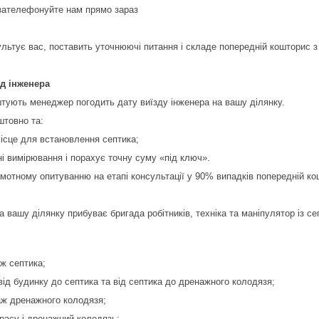
 зателефонуйте нам прямо зараз
льтує вас, поставить уточнюючі питання і складе попередній кошторис з п
д інженера
тують менеджер погодить дату виїзду інженера на вашу ділянку.
штовно та:
ісце для встановлення септика;
ні вимірювання і порахує точну суму «під ключ».
мотному опитуванню на етапі консультації у 90% випадків попередній кош
а вашу ділянку прибуває бригада робітників, техніка та маніпулятор із с
ж септика;
від будинку до септика та від септика до дренажного колодязя;
аж дренажного колодязя;
трасу і дренажний колодязь;