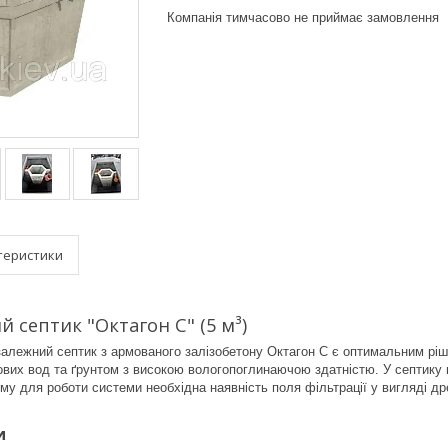
Компанія тимчасово не приймає замовлення
теристики
 септик "Октагон С" (5 м³)
алежний септик з армованого залізобетону Октагон С є оптимальним ріш
ових вод та ґрунтом з високою вологопоглинаючою здатністю. У септику
му для роботи системи необхідна наявність поля фільтрації у вигляді д
и