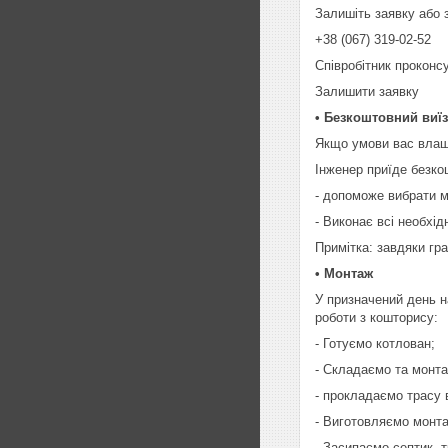
Залишіть заявку або
+38 (067) 319-02-52
Співробітник проконсу
Залишити заявку
• Безкоштовний виїз
Якщо умови вас влаш
Інженер приїде безко
- допоможе вибрати м
- Виконає всі необхід
Примітка: завдяки гра
• Монтаж
У призначений день н
роботи з кошторису:
- Готуємо котлован;
- Складаємо та монта
- прокладаємо трасу 
- Виготовляємо монт
- Засипаємо септик, 