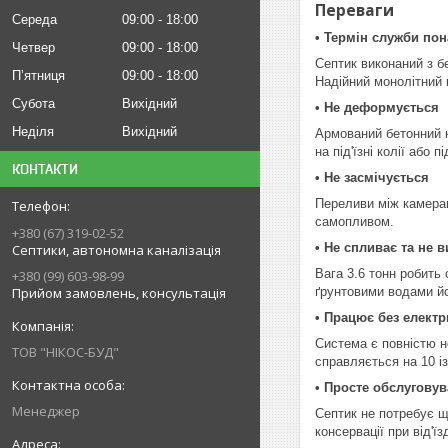
Переваги
Середа
09:00
18:00
• Термін служби пон
Четвер
09:00
18:00
Септик виконаний з б
Пʼятниця
09:00
18:00
Надійний монолітний к
Субота
Вихідний
• Не деформується
Неділя
Вихідний
Армований бетонний 
на під'їзні колії або 
КОНТАКТИ
• Не засмічується
Переливи між камерам
самопливом.
+380 (67) 319-02-52
• Не спливає та не 
Септики, автономна каналізація
Вага 3.6 тонн робить
+380 (99) 603-98-99
Прийом замовлень, консультація
ґрунтовими водами йо
• Працює без електр
Система є повністю н
ТОВ "НІКОС-БУД"
справляється на 10 із
• Просте обслугову
Менеджер
Септик не потребує щ
консервації при від'їз