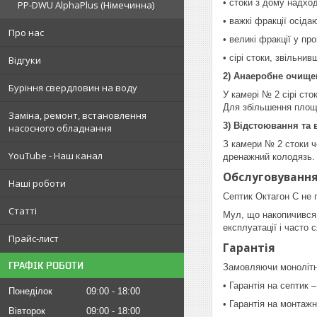
• стоки з дому надхо
PP-DWU AlphaPlus (Німечинна)
• важкі фракції осідаю
Про нас
• великі фракції у пр
• сірі стоки, звільни
Відгуки
2) Анаеробне очище
Буріння свердловин на воду
У камері № 2 сірі сто
Для збільшення площі
Заміна, ремонт, встановлення
3) Відстоювання та 
насосного обладнання
З камери № 2 стоки ч
YouTube - Наш канал
дренажний колодязь.
Обслуговуванн
Наші роботи
Септик Октагон С не 
Статті
Мул, що накопичився в
експлуатації і часто
Прайс-лист
Гарантія
ГРАФІК РОБОТИ
Замовляючи монолітний
• Гарантія на септик –
Понеділок
09:00
18:00
• Гарантія на монтажн
Вівторок
09:00
18:00