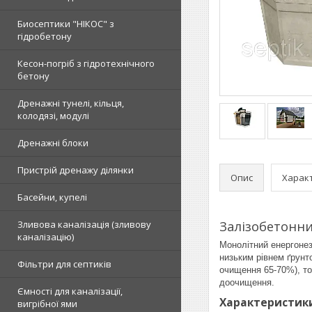
Биосептики "НІКОС" з
гідробетону
Кесон-погріб з гідротехнічного
бетону
Дренажні тунелі, кільця,
колодязі, модулі
Дренажні блоки
Пристрій дренажу ділянки
Опис
Харак
Басейни, купелі
Зливова каналізація (зливову
Залізобетонний
каналізацію)
Монолітний енергонез
низьким рівнем ґрунт
Фільтри для септиків
очищення 65-70%), то
доочищення.
Ємності для каналізації,
Характеристик
вигрібної ями