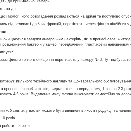
дять до приймальної камери;
ть на дні;
оцесі біологічного розкладання розпадаються на дрібні та поступово опус
вшись від великих і дрібних фракцій, перетікають через фільтр-відбійник у
ння:
ки очищаються завдяки анаеробним бактеріям, які в процесі своєї життєді
 розмноження бактерій у камері передбачений пластиковий наповнювач 
випуск:
ерез фільтр тонкого очищення перетікають у камеру № 3. Тут відбуваєть
я
потребує пильного технічного нагляду та щоквартального обслуговуванн
 процесі переробки стоків, видаляється, в середньому, 1 раз на 2-3 рок
 сягають 4-5 років. Видалення мулу можна виконувати самостійно за доп
 ж/б септик у нас ви можете бути впевнені в якості продукції та наявнос
 10 років
і роботи – 3 роки