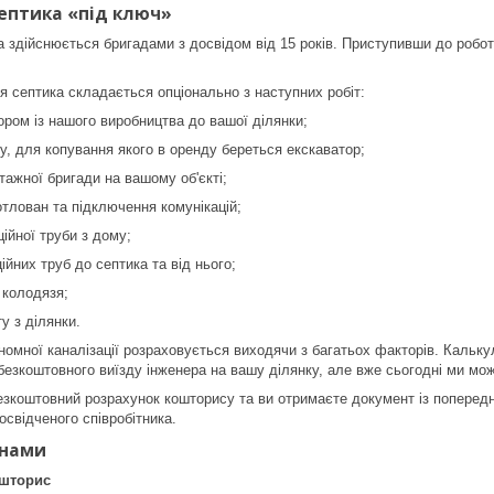
ептика «під ключ»
 здійснюється бригадами з досвідом від 15 років. Приступивши до робот
я септика складається опціонально з наступних робіт:
ором із нашого виробництва до вашої ділянки;
ну, для копування якого в оренду береться екскаватор;
тажної бригади на вашому об'єкті;
отлован та підключення комунікацій;
ійної труби з дому;
ійних труб до септика та від нього;
 колодязя;
ту з ділянки.
ономної каналізації розраховується виходячи з багатьох факторів. Кальк
езкоштовного виїзду інженера на вашу ділянку, але вже сьогодні ми може
езкоштовний розрахунок кошторису та ви отримаєте документ із попередні
освідченого співробітника.
 нами
ошторис