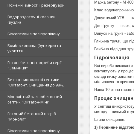
Марка бетону - М 400
Пожежні ємності і резервуари
Клас водонепроникнос
Водораздаточні колонки
Допустимий УГВ — н
(вузли)
Для ґрунту — пісок, с
Біосептики з поліпропілену
Випуск на ґрунт - за
Глибина труби, що пі
Бомбосховища (бункери) та
Глибина відвідної тру
укриття
Гідроізоляція
Готові бетонні погреби серії
Всі вироби виконані 
"Земниця"
контактують у процес
складі низку запатен
Бетонні монолитні септики
між чашею та кришкою
"Октагон". Очищення до 98%.
Наша 10-річна гаранті
Монолітний залізобетонний
Процес очищен
септик "Октагон-Міні"
У септиці використов
методу – низький сту
Готовий бетонний погріб
"Моноліт"
Етапи очищення:
1) Первинне відсто
Біосептики з поліпропілену