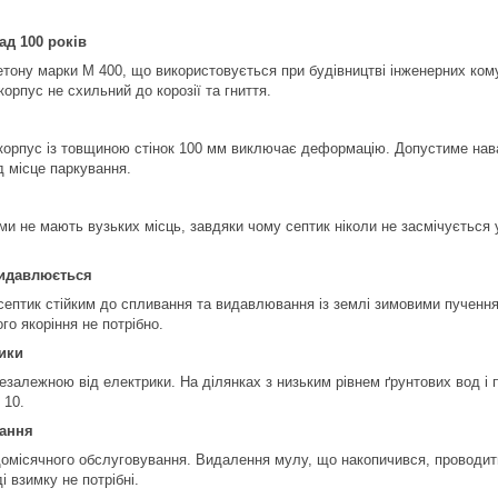
ад 100 років
етону марки М 400, що використовується при будівництві інженерних кому
орпус не схильний до корозії та гниття.
корпус із товщиною стінок 100 мм виключає деформацію. Допустиме нав
під місце паркування.
и не мають вузьких місць, завдяки чому септик ніколи не засмічується у 
видавлюється
 септик стійким до спливання та видавлювання із землі зимовими пучення
го якоріння не потрібно.
ики
езалежною від електрики. На ділянках з низьким рівнем ґрунтових вод і
 10.
вання
омісячного обслуговування. Видалення мулу, що накопичився, проводитьс
ді взимку не потрібні.