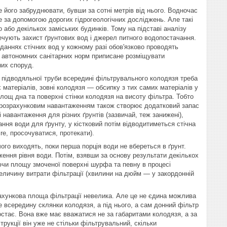
е його забруднювати, бувши за сотні метрів від нього. Водночас
е за допомогою дорогих гідрогеологічних досліджень. Але такі
 або декількох заміських будинків. Тому на підставі аналізу
ечують захист ґрунтових вод і джерел питного водопостачання.
даннях стічних вод у кожному разі обов'язково проводять
м автономних санітарних норм приписане розміщувати
них споруд.
 підводяльної труби всередині фільтрувального колодязя треба
 матеріалів, зовні колодязя — обсипку з тих самих матеріалів у
лощ дна та поверхні стінки колодязя на висоту фільтра. Тобто
им розрахунковим навантаженням також створює додатковий запас
навантаження для різних ґрунтів (зазвичай, теж занижені),
ння води для ґрунту, у кістковий потім відводитиметься стічна
re, просочуватися, протекати).
го виходять, поки перша порція води не вбереться в ґрунт.
ення рівня води. Потім, взявши за основу результати декількох
ючи площу змоченої поверхні шурфа та певну в процесі
личину витрати фільтрації (хвилини на дюйм — у закордонній
рахункова площа фільтрації невелика. Але це не єдина можлива
 всередину склянки колодязя, а під нього, а сам донний фільтр
остає. Вона вже має вважатися не за габаритами колодязя, а за
рукції він уже не стільки фільтрувальний, скільки