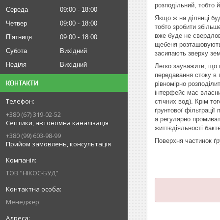
розподільний, тобто 
Середа
09:00
18:00
Якщо ж на ділянці бу
Четвер
09:00
18:00
тобто зробити збільш
вже буде не свердлов
Пʼятниця
09:00
18:00
щебеня розташовуютьс
Субота
Вихідний
засипають зверху зе
Неділя
Вихідний
Легко зауважити, що в
передавання стоку в 
КОНТАКТИ
рівномірно розподіли
інтерфейс має власни
стічних вод). Крім т
ґрунтової фільтрації
+380 (67) 319-02-52
а регулярно промиват
Септики, автономна каналізація
життєдіяльності бакт
+380 (99) 603-98-99
Поверхня частинок ґр
Прийом замовлень, консультація
ТОВ "НІКОС-БУД"
Менеджер