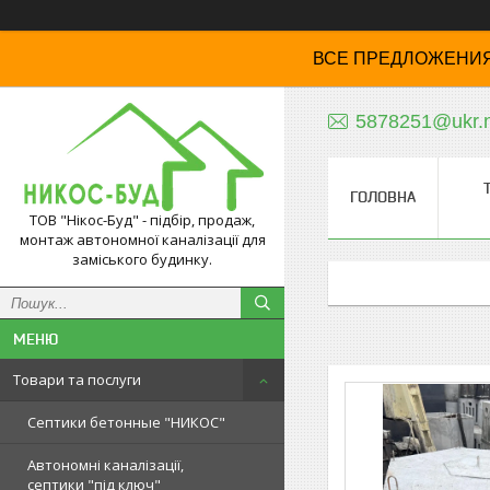
ВСЕ ПРЕДЛОЖЕНИЯ
5878251@ukr.
ГОЛОВНА
ТОВ "Нікос-Буд" - підбір, продаж,
монтаж автономної каналізації для
заміського будинку.
Товари та послуги
Септики бетонные "НИКОС"
Автономні каналізації,
септики "під ключ"