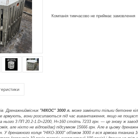
Компанія тимчасово не приймає замовлення
теристики
мів. Дренажниймісник
"НІКОС" 3000 л.
може замінити тільки бетонне кіль
не армують, вони розсипаються під час вивантаження, якщо не пощасти
нього 3 ПП 20.2-1.D=2200, H=160 стоїть 7233 грн. — це знову ж заводсь
номія, але ніхто не відповідає) підсумком 15666 грн. Але в цьому дренажн
н. У дренажного колця "НІКО-3000" об'ємом 3000 л вся армова тканина 1