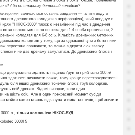
и низ 3 м2 а й шість сторін з боків з боків. Отже, порівнюючи
ще є? Або по старинку бетонний колодязя?
 бактеріями, залишилося останнє завдання — злити воду в
тонного дренажного колодязя з перфорацією), який поєднує в
й кряж "НІКОС-3000" також є незамінним під час відведення
с встановлюється після септика для 1-4 особи проживання, 2
дренажні колодязя для 6-8 осіб. Кількість дренажних бетонних
дренажних колодязів у тому, що за однакової ціни з бетонними
наж перестане працювати, то можна відкрити люк зверху
спензії й не дає дренажу замулитися. До дренажних блоків і
ом.
що дренувальна здатність піщаних ґрунтів приблизно 100 л/
льної здатності визначити важко, тому краще перестрахуватися і
уль біля інших дренажних тонелей блоків труб колодязів,
удують свій дренаж. Відомі випадки, коли один
ди на шість осіб. Але в один прекрасний момент сусіди
ся майже кожен місяць відкачувати вміст септиків, щоб знизити
 3000 л.,
тільки компанією НІКОС-БУД
.