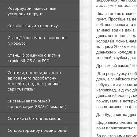
гідробетону не порист
з кільцями, він має
Резервуари і ємності для
установки в грунт
Після того як стоки 
ґрунт. Простіше та д
собі всі переваги та
Кесони і льохи з пластику
зливної води з дахів
дренажні колодязя дл
Станції біологічного очищення
колодязів можна наби
Nikos-Eco
кільцями 2000 мм міс
дренажних колодязів 
Станції біохімічної очистки
тонелей, трубам дост
стоків NIKOS Alux ECO
Дренажний замок "НІ
Септики, погреби, кесони з
Для розрахунку необх
армованого гідробетону
добу, а глинісного ґ
монолітні, водонепроникні
побудувати дренажний
серії "Світязь"
наприклад, від сусід
дренажнийплавець кіл
Системы автономной
побудували в чотирьо
канализации GRAF (Германия)
навантаження на філ
Для будівництва дрен
Септики із бетонних кілець
Щодо інших елементі
вони влаштовуються ан
Сепаратор жиру промисловий
За санітарними норма