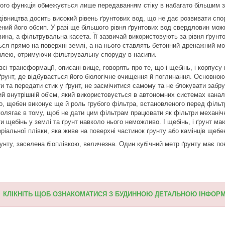
його функція обмежується лише передаванням стіку в набагато більшим з
дівництва досить високий рівень ґрунтових вод, що не дає розвивати с
ений його обсип. У разі ще більшого рівня ґрунтових вод свердловин мож
ина, а фільтрувальна касета. Її зазвичай використовують за рівня ґрунт
я прямо на поверхні землі, а на нього ставлять бетонний дренажний мо
млею, отримуючи фільтрувальну споруду в насипи.
сі трансформації, описані вище, говорять про те, що і щебінь, і корпусу
ґрунт, де відбувається його біологічне очищення й поглинання. Основно
ти та передати стик у ґрунт, не засмічитися самому та не блокувати заб
й внутрішній об'єм, який використовується в автономних системах канал
ого, щебен виконує ще й роль грубого фільтра, встановленого перед філь
 полягає в тому, щоб не дати цим фільтрам працювати як фільтри механіч
и щебінь у землі та ґрунт навколо нього неможливо. І щебінь, і ґрунт ма
еріальної плівки, яка живе на поверхні частинок ґрунту або камінців щеб
унту, заселена біоплівкою, величезна. Один кубічний метр ґрунту має по
КЛІКНІТЬ ЩОБ ОЗНАКОМАТИСЯ З БУДИННОЮ ДЕТАЛЬНОЮ ІНФОР