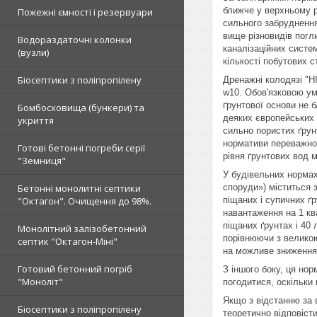
ближче у верхньому р
Пожежні ємності і резервуари
сильного забруднення
вище різновидів погл
Водораздаточні колонки
каналізаційних систе
(вузли)
кількості побутових с
Біосептики з поліпропілену
Дренажні колодязі "Н
w10. Обов'язковою ум
ґрунтової основи не 
Бомбосховища (бункери) та
деяких європейських к
укриття
сильно пористих ґрун
нормативи переважно 
Готові бетонні погреби серії
рівня ґрунтових вод 
"Земниця"
У будівельних нормах 
Бетонні монолитні септики
споруди») міститься 
"Октагон". Очищення до 98%.
піщаних і супичних ґр
навантаження на 1 кв
піщаних ґрунтах і 40
Монолітний залізобетонний
порівнюючи з великою
септик "Октагон-Міні"
на можливе зниження 
Готовий бетонний погріб
З іншого боку, ця но
"Моноліт"
погодитися, оскільки
Якщо з відстанню за 
Біосептики з поліпропілену
теоретично відповісти