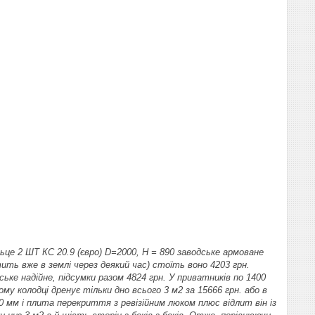
це 2 ШТ КС 20.9 (євро) D=2000, H = 890 заводське армоване
ть вже в землі через деякий час) стоїть воно 4203 грн.
ке надійне, підсумки разом 4824 грн. У приватників по 1400
ому колодці дренує тільки дно всього 3 м2 за 15666 грн. або в
0 мм і плита перекриття з ревізійним люком плюс відлит він із