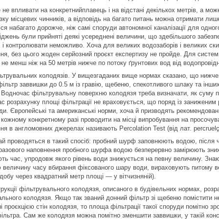
 не впливати на конкретнийплавець і на відстані декількох метрів, а мож
зку місцевих чинників, а відповідь на багато питань можна отримати лиш
я набагато дорожче, ніж самі споруди автономної каналізації для одного
джень були прийняті деякі усереднені величини, що здебільшого забезп
, і контролювати неможливо. Хоча для великих водозаборів і великих ски
ня, без цього жоден серйозний проєкт експертизу не пройде. Для систе
и не менш ніж на 50 метрів нижче по потоку ґрунтових вод від водопровід
ьтрувальних колодязів. У вищезгаданих вище нормах сказано, що нижче
ільтр заввишки до 0.5 м із гравію, щебеню, спекотливого шлаку та інших
к. Водночас фільтрувальну поверхню колодязя треба визначати, як суму п
час розрахунку площі фільтрації не враховується, що поряд із занижен
ди. Європейські та американські норми, хоча й призводять рекомендовані 
 кожному конкретному разі проводити на місці випробування на просочува
ня в англомовних джерелах називають Percolation Test (від лат. percruelç
й проводяться в такий спосіб: пробний шурф заповнюють водою, після чо
оразового наповнення пробного шурфа водою безперервно замірюють зниж
ть час, упродовж якого рівень води знижується на певну величину. Зна
величину часу вбирання фіксованого шару води, вираховують питому ве
 добу через квадратний метр площі — у вітчизняній).
рукції фільтрувального колодязя, описаного в будівельних нормах, роз
ального колодязя. Якщо так званий донний фільтр зі щебеню помістити не
і проєкцією стін колодязя, то площа фільтрації такої споруди помітно зр
ільтра. Сам же колодязя можна помітно зменшити заввишки, у такій конст