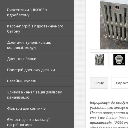
Биосептики "НІКОС" з
гідробетону
Кесон-погріб з гідротехнічного
бетону
Дренажні тунелі, кільця,
колодязі, модулі
Дренажні блоки
Пристрій дренажу ділянки
Басейни, купелі
Опис
Харак
Зливова каналізація (зливову
каналізацію)
Інформація до розду
(частотники кільця 
Фільтри для септиків
Плита перекриття на 
грн. і те й інше (еко
Ємності для каналізації,
приватників 12600 гр
вигрібної ями