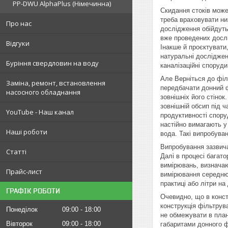
PP-DWU AlphaPlus (Німечинна)
Скидання стоків може
треба враховувати ни
Про нас
дослідження обійдутьс
вже проведених дослі
Відгуки
Інакше й проєктувати
натуральні досліджен
Буріння свердловин на воду
каналізаційні споруд
Але Верніться до філ
Заміна, ремонт, встановлення
передбачати донний ф
насосного обладнання
зовнішніх його стіно
зовнішній обсип під 
YouTube - Наш канал
продуктивності спору
настійно вимагають у
Наші роботи
вода. Такі випробуван
Випробування зазвича
Статті
Далі в процесі багат
вимірювань, визначаю
Прайс-лист
вимірювання середню 
практиці або літри на
ГРАФІК РОБОТИ
Очевидно, що в конст
конструкція фільтрув
Понеділок
09:00
18:00
не обмежувати в план
Вівторок
09:00
18:00
габаритами донного ф