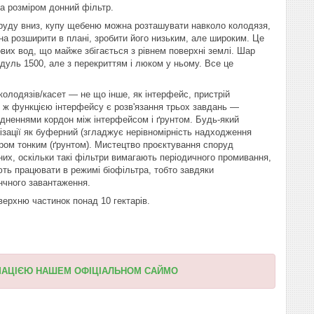
а розміром донний фільтр.
поруду вниз, купу щебеню можна розташувати навколо колодязя,
на розширити в плані, зробити його низьким, але широким. Це
ових вод, що майже збігається з рівнем поверхні землі. Шар
дуль 1500, але з перекриттям і люком у ньому. Все це
 колодязів/касет — не що інше, як інтерфейс, пристрій
ю ж функцією інтерфейсу є розв'язання трьох завдань —
рудненнями кордон між інтерфейсом і ґрунтом. Будь-який
ізації як буферний (згладжує нерівномірність надходження
тром тонким (ґрунтом). Мистецтво проєктування споруд
них, оскільки такі фільтри вимагають періодичного промивання,
ють працювати в режимі біофільтра, тобто завдяки
енчного завантаження.
верхню частинок понад 10 гектарів.
МАЦІЄЮ НАШЕМ ОФІЦІАЛЬНОМ САЙМО