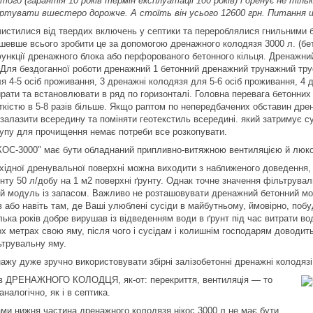
ого (гарантія 10 років термін експлуатації 100 років) і дренує не тільк
 вартувати вшестеро дорожче. А стоїть він усього 12600 грн. Питання 
очистилися від твердих включень у септики та перероблялися гнильними
ешевше всього зробити це за допомогою дренажного колодязя 3000 л. (бе
 функції дренажного блока або перфорованого бетонного кільця. Дренажни
. Для бездоганної роботи дренажний 1 бетонний дренажний трунажний тру
я 4-5 осіб проживання, 3 дренажні колодязя для 5-6 осіб проживання, 4 
рати та встановлювати в ряд по горизонталі. Головна перевага бетонних 
ткістю в 5-8 разів більше. Якщо раптом по непередбачених обставин дре
залазити всередину та поміняти геотекстиль всередині. який затримує су
упу для прочищення немає потреби все розкопувати.
КОС-3000" має бути обладнаний припливно-витяжною вентиляцією й люк
ідної дренувальної поверхні можна виходити з наближеного доведення, 
рунту 50 л/добу на 1 м2 поверхні ґрунту. Однак точне значення фільтрува
 модуль із запасом. Важливо не розташовувати дренажний бетонний мод
ів або навіть там, де Ваші улюблені сусіди в майбутньому, ймовірно, поб
ька років добре вирушав із відведенням води в ґрунт під час витрати во
х метрах свою яму, після чого і сусідам і колишнім господарям доводить
ьтрувальну яму.
ажу дуже зручно використовувати збірні залізобетонні дренажні колодязі
в ДРЕНАЖНОГО КОЛОДЦЯ, як-от: перекриття, вентиляція — то
алогічно, як і в септика.
ми нижня частина дренажного колодязя нікос 3000 л не має бути