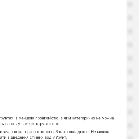
ґрунтах із меншою проникністю, з чим категорично не можна
ть навіть у важких струглинках.
остачання за горизонталлю набагато складніше. Не можна
ати відведення стічних вод у ґрунт.