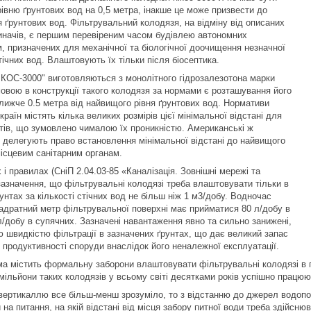
івню ґрунтових вод на 0,5 метра, інакше це може призвести до
 ґрунтових вод. Фільтрувальний колодязя, на відміну від описаних
иначів, є першим перевіреним часом будівлею автономних
м, призначених для механічної та біологічної доочищення незначної
тічних вод. Влаштовують їх тільки після біосептика.
ІКОС-3000" виготовляються з монолітного гідрозалезотона марки
овою в конструкції такого колодязя за нормами є розташування його
ближче 0.5 метра від найвищого рівня ґрунтових вод. Нормативи
раїн містять кілька великих розмірів цієї мінімальної відстані для
тів, що зумовлено чималою їх проникністю. Американські ж
делегують право встановлення мінімальної відстані до найвищого
місцевим санітарним органам.
і правилах (СніП 2.04.03-85 «Каналізація. Зовнішні мережі та
зазначення, що фільтрувальні колодязі треба влаштовувати тільки в
унтах за кількості стічних вод не більш ніж 1 м3/добу. Водночас
адратний метр фільтрувальної поверхні має прийматися 80 л/добу в
 л/добу в супячних. Зазначені навантаження явно та сильно занижені,
 швидкістю фільтрації в зазначених ґрунтах, що дає великий запас
продуктивності споруди внаслідок його неналежної експлуатації.
рма містить формальну заборони влаштовувати фільтрувальні колодязі в 
 мільйони таких колодязів у всьому світі десятками років успішно працюю
вертикаллю все більш-менш зрозуміло, то з відстанню до джерел водоп
 на питання, на якій відстані від місця забору питної води треба здійснюв