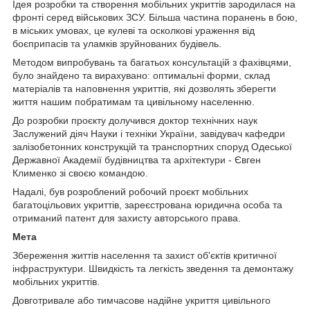
Ідея розробки та створення мобільних укриттів зародилася на
фронті серед військових ЗСУ. Більша частина поранень в бою,
в міських умовах, це кулеві та осколкові ураження від
боєприпасів та уламків зруйнованих будівель.
Методом випробувань та багатьох консультацій з фахівцями,
було знайдено та вирахувано: оптимальні форми, склад
матеріалів та наповнення укриттів, які дозволять зберегти
життя нашим побратимам та цивільному населенню.
До розробки проєкту долучився доктор технічних наук
Заслужений діяч Науки і техніки України, завідувач кафедри
залізобетонних конструкцій та транспортних споруд Одеської
Державної Академії будівництва та архітектури - Євген
Клименко зі своєю командою.
Надалі, був розроблений робочий проєкт мобільних
багатоцільових укриттів, зареєстрована юридична особа та
отриманий патент для захисту авторського права.
Мета
Збереження життів населення та захист об'єктів критичної
інфраструктури. Швидкість та легкість зведення та демонтажу
мобільних укриттів.
Довготривале або тимчасове надійне укриття цивільного