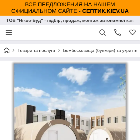
ВСЕ ПРЕДЛОЖЕНИЯ НА НАШЕМ
ОФИЦИАЛЬНОМ САЙТЕ -
СЕПТИК.KIEV.UA
ТОВ "Нікос-Буд" - підбір, продаж, монтаж автономної каналі
Товари та послуги
Бомбосховища (бункери) та укриття