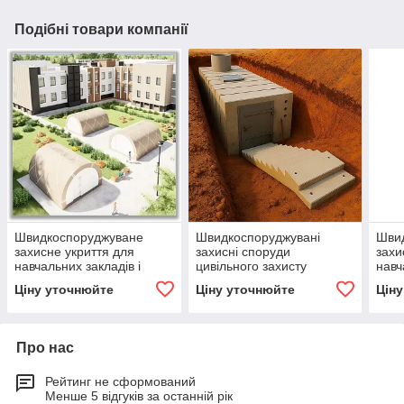
Подібні товари компанії
Швидкоспоруджуване
Швидкоспоруджувані
Шви
захисне укриття для
захисні споруди
захи
навчальних закладів і
цивільного захисту
навч
підприємств до 280 осіб
модульного типу для
підп
Ціну уточнюйте
Ціну уточнюйте
Цін
приватних будинків до 8
осіб
Про нас
Рейтинг не сформований
Менше 5 відгуків за останній рік