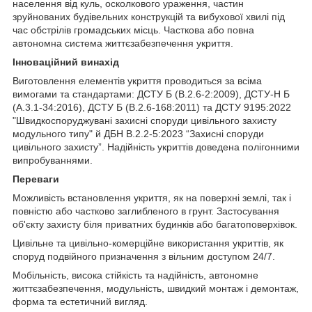
населення від куль, осколкового ураження, частин
зруйнованих будівельних конструкцій та вибухової хвилі під
час обстрілів громадських місць. Часткова або повна
автономна система життєзабезпечення укриття.
Інноваційний винахід
Виготовлення елементів укриття проводиться за всіма
вимогами та стандартами: ДСТУ Б (В.2.6-2:2009), ДСТУ-Н Б
(А.3.1-34:2016), ДСТУ Б (В.2.6-168:2011) та ДСТУ 9195:2022
"Швидкоспоруджувані захисні споруди цивільного захисту
модульного типу" й ДБН В.2.2-5:2023 “Захисні споруди
цивільного захисту”. Надійність укриттів доведена полігонними
випробуваннями.
Переваги
Можливість встановлення укриття, як на поверхні землі, так і
повністю або частково заглибленого в грунт. Застосування
об'єкту захисту біля приватних будинків або багатоповерхівок.
Цивільне та цивільно-комерційне використання укриттів, як
споруд подвійного призначення з вільним доступом 24/7.
Мобільність, висока стійкість та надійність, автономне
життєзабезпечення, модульність, швидкий монтаж і демонтаж,
форма та естетичний вигляд.