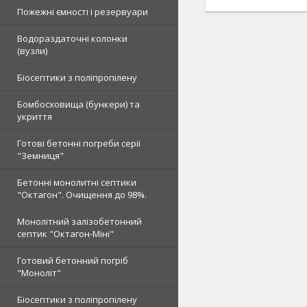
Пожежні ємності і резервуари
Водораздаточні колонки
(вузли)
Біосептики з поліпропілену
Бомбосховища (бункери) та
укриття
Готові бетонні погреби серії
"Земниця"
Бетонні монолитні септики
"Октагон". Очищення до 98%.
Монолітний залізобетонний
септик "Октагон-Міні"
Готовий бетонний погріб
"Моноліт"
Біосептики з поліпропілену