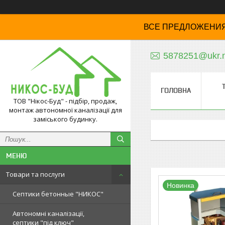
ВСЕ ПРЕДЛОЖЕНИЯ
5878251@ukr.
ГОЛОВНА
ТОВ "Нікос-Буд" - підбір, продаж,
монтаж автономної каналізації для
заміського будинку.
Товари та послуги
Новинка
Септики бетонные "НИКОС"
Автономні каналізації,
септики "під ключ"