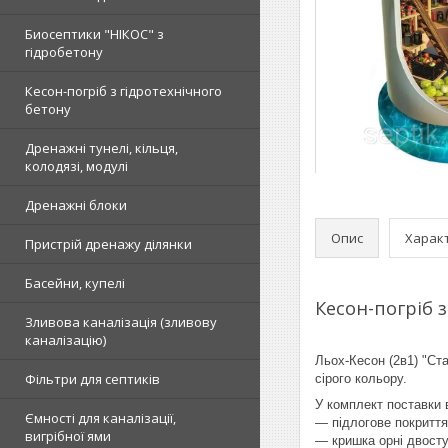
Биосептики "НІКОС" з
гідробетону
Кесон-погріб з гідротехнічного
бетону
Дренажні тунелі, кільця,
колодязі, модулі
Дренажні блоки
Опис
Харак
Пристрій дренажу ділянки
Басейни, купелі
Кесон-погріб 
Зливова каналізація (зливову
каналізацію)
Льох-Кесон (2в1) "Ст
Фільтри для септиків
сірого кольору.
У комплект поставки 
Ємності для каналізації,
— підлогове покриття
вигрібної ями
— кришка орні двосту