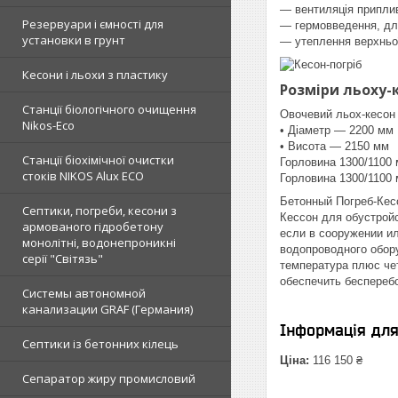
— вентиляція приплив
Резервуари і ємності для
— гермовведення, для
установки в грунт
— утеплення верхньої
Кесони і льохи з пластику
Розміри льоху-
Станції біологічного очищення
Овочевий льох-кесон "
Nikos-Eco
• Діаметр — 2200 мм
• Висота — 2150 мм
Станції біохімічної очистки
Горловина 1300/1100 
стоків NIKOS Alux ECO
Горловина 1300/1100 
Бетонный Погреб-Кес
Септики, погреби, кесони з
Кессон для обустройс
армованого гідробетону
если в сооружении и
монолітні, водонепроникні
водопроводного обору
серії "Світязь"
температура плюс че
обеспечить беспереб
Системы автономной
канализации GRAF (Германия)
Інформація дл
Септики із бетонних кілець
Ціна:
116 150 ₴
Сепаратор жиру промисловий