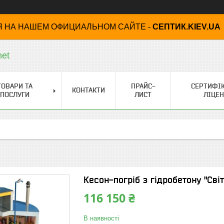
 НА НАШЕМ ОФИЦИАЛЬНОМ САЙТЕ -
СЕПТИК.KIEV.UA
net
ТОВАРИ ТА
ПРАЙС-
СЕРТИФІК
КОНТАКТИ
ПОСЛУГИ
ЛИСТ
ЛІЦЕН
Кесон-погріб з гідробетону "Сві
116 150 ₴
В наявності