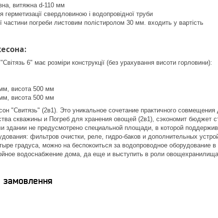
на, витяжна d-110 мм
 герметизації свердловиною і водопровідної труби
 частини погреби листовим полістиролом 30 мм. входить у вартість
кесона:
Світязь 6" має розміри конструкції (без урахування висоти горловини):
мм, висота 500 мм
мм, висота 500 мм
сон "Свитязь" (2в1). Это уникальное сочетание практичного совмещени
тва скважины и Погреб для хранения овощей (2в1), сэкономит бюджет с
ли здании не предусмотрено специальной площади, в которой поддержи
дования: фильтров очистки, реле, гидро-баков и дополнительных устройс
тыре градуса, можно на беспокоиться за водопроводное оборудование в 
ойное водоснабжение дома, да еще и выступить в роли овощехранилища
я замовлення