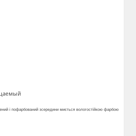
ницаемый
урений і пофарбований зсередини миється вологостійкою фарбою