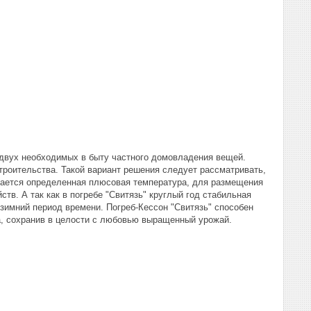
я двух необходимых в быту частного домовладения вещей.
троительства. Такой вариант решения следует рассматривать,
вается определенная плюсовая температура, для размещения
тв. А так как в погребе "Свитязь" круглый год стабильная
зимний период времени. Погреб-Кессон "Свитязь" способен
, сохранив в целости с любовью выращенный урожай.