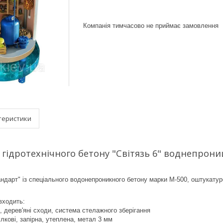
Компанія тимчасово не приймає замовлення
теристики
з гідротехнічного бетону "Світязь 6" воднепро
андарт" із спеціального водонепроникного бетону марки М-500, оштукат
входить:
, дерев'яні сходи, система стелажного зберігання
лкові, запірна, утеплена, метал 3 мм