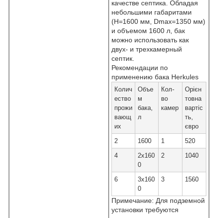
качестве септика. Обладая
небольшими габаритами
(H=1600 мм, D
max
=1350 мм)
и объемом 1600 л, бак
можно использовать как
двух- и трехкамерный
септик.
Рекомендации по
применению бака Herkules
Колич
Объе
Кол-
Орієн
ество
м
во
товна
прожи
бака,
камер
вартіс
вающ
л
ть,
их
євро
2
1600
1
520
4
2x160
2
1040
0
6
3x160
3
1560
0
Примечание: Для подземной
установки требуются