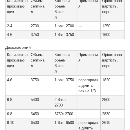
Количество
Объем
Кол-во и
Примечани
Орієнтовна
проживаю
септика,
объем
я
вартість,
щих
л
баков,
євро
л
2-4
2700
1 бак, 2700
---
1250
4-6
3750
1 бак, 3750
---
1600
Двокамерний
Количество
Объем
Кол-во и
Примечани
Орієнтовна
проживаю
септика,
объем
я
вартість,
щих
л
баков,
євро
л
4-6
3750
1 бак, 3750
перегородк
1820
а ділить
бак на 1/3
6-8
5400
2 бака,
---
2500
2700
6-8
6450
3750+2700
---
2830
8-10
6500
1 бак, 6500
перегородк
2610
а ділить