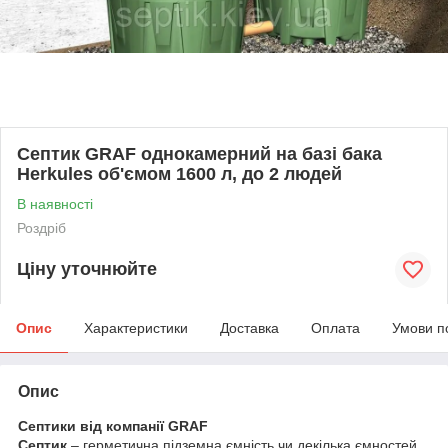
Септик GRAF однокамерний на базі бака
Herkules об'ємом 1600 л, до 2 людей
В наявності
Роздріб
Ціну уточнюйте
Опис
Характеристики
Доставка
Оплата
Умови п
Опис
Септики від компанії GRAF
Септик
– герметична підземна ємність чи декілька ємностей,