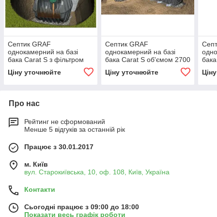
Септик GRAF
Септик GRAF
Сеп
однокамерний на базі
однокамерний на базі
одно
бака Carat S з фільтром
бака Carat S об'ємом 2700
бака
ANAEROBIX, об'ємом
л, для 2-4 людей
ANA
Ціну уточнюйте
Ціну уточнюйте
Цін
6500 л, для людей 9-12
2700
Про нас
Рейтинг не сформований
Менше 5 відгуків за останній рік
Працює з 30.01.2017
м. Київ
вул. Старокиївська, 10, оф. 108, Київ, Україна
Контакти
Сьогодні працює з 09:00 до 18:00
Показати весь графік роботи