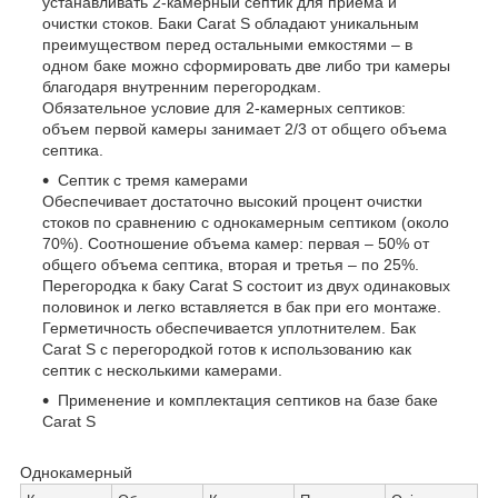
устанавливать 2-камерный септик для приема и
очистки стоков. Баки Carat S обладают уникальным
преимуществом перед остальными емкостями – в
одном баке можно сформировать две либо три камеры
благодаря внутренним перегородкам.
Обязательное условие для 2-камерных септиков:
объем первой камеры занимает 2/3 от общего объема
септика.
Септик с тремя камерами
Обеспечивает достаточно высокий процент очистки
стоков по сравнению с однокамерным септиком (около
70%). Соотношение объема камер: первая – 50% от
общего объема септика, вторая и третья – по 25%.
Перегородка к баку Carat S состоит из двух одинаковых
половинок и легко вставляется в бак при его монтаже.
Герметичность обеспечивается уплотнителем. Бак
Carat S с перегородкой готов к использованию как
септик с несколькими камерами.
Применение и комплектация септиков на базе баке
Carat S
Однокамерный