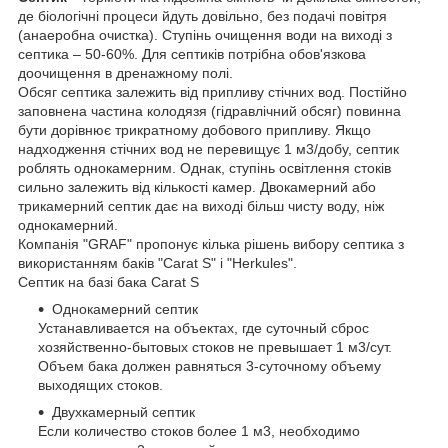
де біологічні процеси йдуть довільно, без подачі повітря
(анаеробна очистка). Ступінь очищення води на виході з
септика – 50-60%. Для септиків потрібна обов'язкова
доочищення в дренажному полі.
Обсяг септика залежить від припливу стічних вод. Постійно
заповнена частина колодязя (гідравлічний обсяг) повинна
бути дорівнює трикратному добового припливу. Якщо
надходження стічних вод не перевищує 1 м
3
/добу, септик
роблять однокамерним. Однак, ступінь освітлення стоків
сильно залежить від кількості камер. Двокамерний або
трикамерний септик дає на виході більш чисту воду, ніж
однокамерний.
Компанія "GRAF" пропонує кілька рішень вибору септика з
використанням баків "Carat S" і "Herkules".
Септик на базі бака Carat S
Однокамерний септик
Устанавливается на объектах, где суточный сброс
хозяйственно-бытовых стоков не превышает 1 м
3
/сут.
Объем бака должен равняться 3-суточному объему
выходящих стоков.
Двухкамерный септик
Если количество стоков более 1 м
3
, необходимо