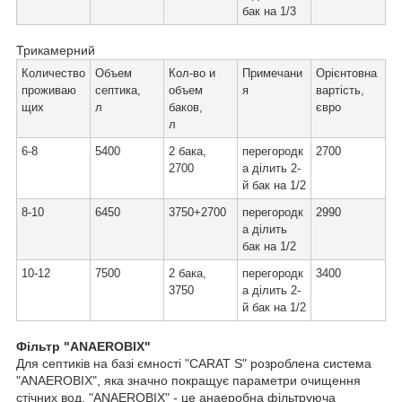
бак на 1/3
Трикамерний
Количество
Объем
Кол-во и
Примечани
Орієнтовна
проживаю
септика,
объем
я
вартість,
щих
л
баков,
євро
л
6-8
5400
2 бака,
перегородк
2700
2700
а ділить 2-
й бак на 1/2
8-10
6450
3750+2700
перегородк
2990
а ділить
бак на 1/2
10-12
7500
2 бака,
перегородк
3400
3750
а ділить 2-
й бак на 1/2
Фільтр "ANAEROBIX"
Для септиків на базі ємності "CARAT S" розроблена система
"ANAEROBIX", яка значно покращує параметри очищення
стічних вод. "ANAEROBIX" - це анаеробна фільтруюча