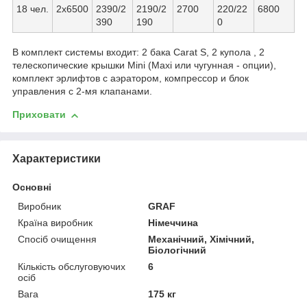
18 чел.
2х6500
2390/2
2190/2
2700
220/22
6800
390
190
0
В комплект системы входит: 2 бака Carat S, 2 купола , 2
телескопические крышки Mini (Maxi или чугунная - опции),
комплект эрлифтов с аэратором, компрессор и блок
управления с 2-мя клапанами.
Приховати
Характеристики
Основні
Виробник
GRAF
Країна виробник
Німеччина
Спосіб очищення
Механічний, Хімічний,
Біологічний
Кількість обслуговуючих
6
осіб
Вага
175 кг