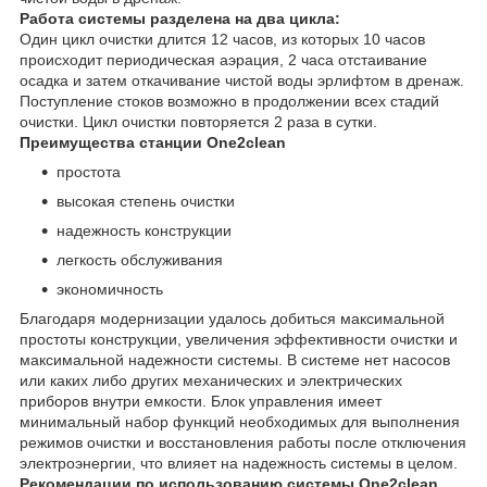
Работа системы разделена на два цикла:
Один цикл очистки длится 12 часов, из которых 10 часов
происходит периодическая аэрация, 2 часа отстаивание
осадка и затем откачивание чистой воды эрлифтом в дренаж.
Поступление стоков возможно в продолжении всех стадий
очистки. Цикл очистки повторяется 2 раза в сутки.
Преимущества станции One2clean
простота
высокая степень очистки
надежность конструкции
легкость обслуживания
экономичность
Благодаря модернизации удалось добиться максимальной
простоты конструкции, увеличения эффективности очистки и
максимальной надежности системы. В системе нет насосов
или каких либо других механических и электрических
приборов внутри емкости. Блок управления имеет
минимальный набор функций необходимых для выполнения
режимов очистки и восстановления работы после отключения
электроэнергии, что влияет на надежность системы в целом.
Рекомендации по использованию системы One2clean