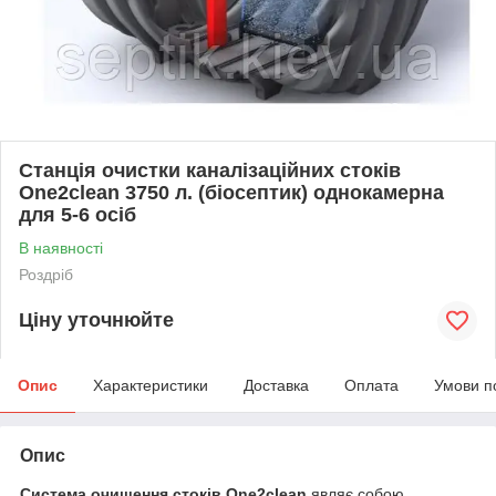
Станція очистки каналізаційних стоків
One2clean 3750 л. (біосептик) однокамерна
для 5-6 осіб
В наявності
Роздріб
Ціну уточнюйте
Опис
Характеристики
Доставка
Оплата
Умови п
Опис
Система очищення стоків One2clean
являє собою