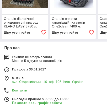
Станція біологічної
Станція очистки
Стан
очищення стічних вод
каналізаційних стоків
кана
KLARO EASY 3750 л.
One2clean 7400 л.
One2
(біосептик) однокамерна
(біосептик) двокамерна до
(біо
Ціну уточнюйте
Ціну уточнюйте
Цін
до 6-8 осіб
10 осіб
для 
Про нас
Рейтинг не сформований
Менше 5 відгуків за останній рік
Працює з 30.01.2017
м. Київ
вул. Старокиївська, 10, оф. 108, Київ, Україна
Контакти
Сьогодні працює з 09:00 до 18:00
Показати весь графік роботи