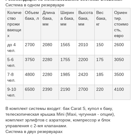
Система в одном резервуаре
Количе
Объем
Длина
Ширин
Высота
Вес
Ориен
ство
бака, л
бака,
а бака,
бака,
бака,
тир.
прожи
мм
мм
мм
кг
стоимо
вающи
сть,
х
евро
до 4
2700
2080
1565
2010
150
2600
чел.
5-6
3750
2280
1755
2200
175
3050
чел.
7-8
4800
2280
1985
2420
185
3500
чел.
9-10
6500
2390
2190
2700
220
4100
чел.
В комплект системы входит: бак Carat S, купол к баку,
телескопическая крышка Mini (Maxi, чугунная - опции),
комплект эрлифтов с аэратором, компрессор и блок
управления с 2-мя клапанами.
Система в двух резервуарах