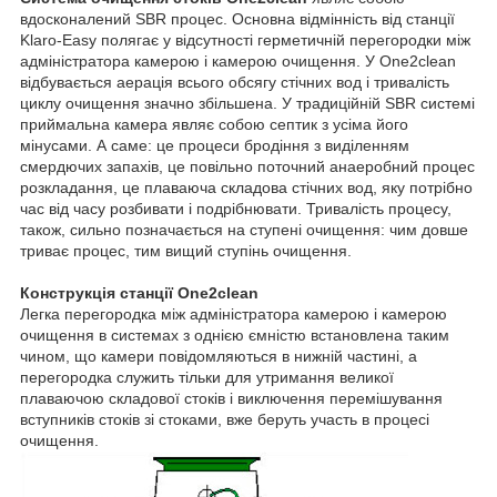
вдосконалений SBR процес. Основна відмінність від станції
Klaro-Easy полягає у відсутності герметичній перегородки між
адміністратора камерою і камерою очищення. У One2clean
відбувається аерація всього обсягу стічних вод і тривалість
циклу очищення значно збільшена. У традиційній SBR системі
приймальна камера являє собою септик з усіма його
мінусами. А саме: це процеси бродіння з виділенням
смердючих запахів, це повільно поточний анаеробний процес
розкладання, це плаваюча складова стічних вод, яку потрібно
час від часу розбивати і подрібнювати. Тривалість процесу,
також, сильно позначається на ступені очищення: чим довше
триває процес, тим вищий ступінь очищення.
Конструкція станції One2clean
Легка перегородка між адміністратора камерою і камерою
очищення в системах з однією ємністю встановлена таким
чином, що камери повідомляються в нижній частині, а
перегородка служить тільки для утримання великої
плаваючою складової стоків і виключення перемішування
вступників стоків зі стоками, вже беруть участь в процесі
очищення.