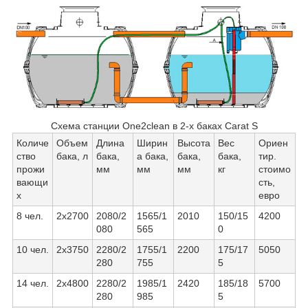
Схема станции One2clean в 2-х баках Carat S
Количе
Объем
Длина
Ширин
Высота
Вес
Ориен
ство
бака, л
бака,
а бака,
бака,
бака,
тир.
прожи
мм
мм
мм
кг
стоимо
вающи
сть,
х
евро
8 чел.
2х2700
2080/2
1565/1
2010
150/15
4200
080
565
0
10 чел.
2х3750
2280/2
1755/1
2200
175/17
5050
280
755
5
14 чел.
2х4800
2280/2
1985/1
2420
185/18
5700
280
985
5