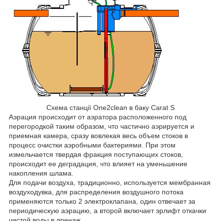
Схема станції One2clean в баку Carat S
Аэрация происходит от аэратора расположенного под
перегородкой таким образом, что частично аэрируется и
приемная камера, сразу вовлекая весь объем стоков в
процесс очистки аэробными бактериями. При этом
измельчается твердая фракция поступающих стоков,
происходит ее деградация, что влияет на уменьшение
накопления шлама.
Для подачи воздуха, традиционно, используется мембранная
воздуходувка, для распределения воздушного потока
применяются только 2 электроклапана, один отвечает за
периодическую аэрацию, а второй включает эрлифт откачки
чистой воды в дренаж.