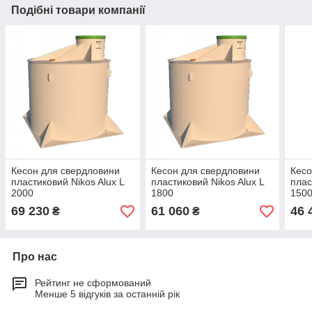
Подібні товари компанії
Кесон для свердловини
Кесон для свердловини
Кесо
пластиковий Nikos Alux L
пластиковий Nikos Alux L
плас
2000
1800
150
69 230
61 060
46 
₴
₴
Про нас
Рейтинг не сформований
Менше 5 відгуків за останній рік