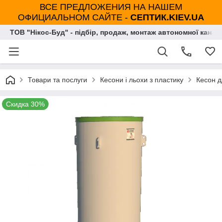
ВСЕ ПРЕДЛОЖЕНИЯ НА НАШЕМ
ОФИЦИАЛЬНОМ САЙТЕ -
СЕПТИК.KIEV.UA
ТОВ "Нікос-Буд" - підбір, продаж, монтаж автономної каналі
Товари та послуги
Кесони і льохи з пластику
Кесон д
Скидка 30%