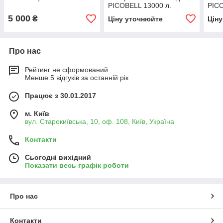
PICOBELL 13000 л.
PICO
(біосептик) двокамерна
(біо
5 000
₴
Ціну уточнюйте
Цін
для 18 осіб
для 
Про нас
Рейтинг не сформований
Менше 5 відгуків за останній рік
Працює з 30.01.2017
м. Київ
вул. Старокиївська, 10, оф. 108, Київ, Україна
Контакти
Сьогодні вихідний
Показати весь графік роботи
Про нас
Контакти