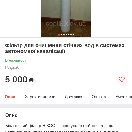
Фільтр для очищення стічних вод в системах
автономної каналізації
В наявності
Роздріб
5 000
₴
Опис
Характеристики
Доставка
Оплата
Умови п
Опис
Біологічний фільтр НІКОС — споруда, в якій стічна вода
фільтрується через завантажувальний матеріал, покритий