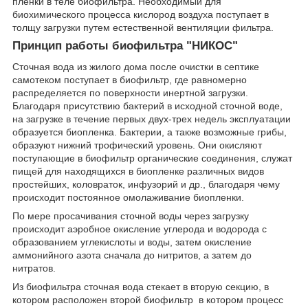
пленки в теле биофильтра. Необходимый для
биохимического процесса кислород воздуха поступает в
толщу загрузки путем естественной вентиляции фильтра.
Принцип работы биофильтра "НИКОС"
Сточная вода из жилого дома после очистки в септике
самотеком поступает в биофильтр, где равномерно
распределяется по поверхности инертной загрузки.
Благодаря присутствию бактерий в исходной сточной воде,
на загрузке в течение первых двух-трех недель эксплуатации
образуется биопленка. Бактерии, а также возможные грибы,
образуют нижний трофический уровень. Они окисляют
поступающие в биофильтр органические соединения, служат
пищей для находящихся в биопленке различных видов
простейших, коловраток, инфузорий и др., благодаря чему
происходит постоянное омолаживание биопленки.
По мере просачивания сточной воды через загрузку
происходит аэробное окисление углерода и водорода с
образованием углекислоты и воды, затем окисление
аммонийного азота сначала до нитритов, а затем до
нитратов.
Из биофильтра сточная вода стекает в вторую секцию, в
котором расположен второй биофильтр в котором процесс