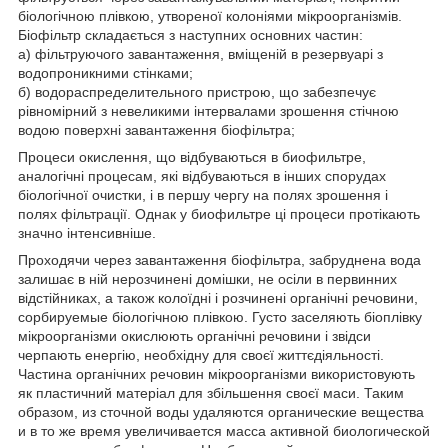
біологічною плівкою, утвореної колоніями мікроорганізмів.
Біофільтр складається з наступних основних частин:
а) фільтруючого завантаження, вміщеній в резервуарі з
водопроникними стінками;
б) водораспределительного пристрою, що забезпечує
рівномірний з невеликими інтервалами зрошення стічною
водою поверхні завантаження біофільтра;
Процеси окислення, що відбуваються в биофильтре,
аналогічні процесам, які відбуваються в інших спорудах
біологічної очистки, і в першу чергу на полях зрошення і
полях фільтрації. Однак у биофильтре ці процеси протікають
значно інтенсивніше.
Проходячи через завантаження біофільтра, забруднена вода
залишає в ній нерозчинені домішки, не осіли в первинних
відстійниках, а також колоїдні і розчинені органічні речовини,
сорбируемые біологічною плівкою. Густо заселяють біоплівку
мікроорганізми окислюють органічні речовини і звідси
черпають енергію, необхідну для своєї життєдіяльності.
Частина органічних речовин мікроорганізми використовують
як пластичний матеріал для збільшення своєї маси. Таким
образом, из сточной воды удаляются органические вещества
и в то же время увеличивается масса активной биологической