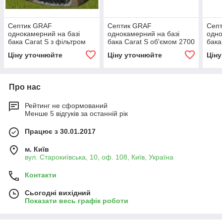
Септик GRAF
Септик GRAF
Сеп
однокамерний на базі
однокамерний на базі
одно
бака Carat S з фільтром
бака Carat S об'ємом 2700
бака
ANAEROBIX, об'ємом
л, для 2-4 людей
1600
Ціну уточнюйте
Ціну уточнюйте
Цін
6500 л, для людей 9-12
Про нас
Рейтинг не сформований
Менше 5 відгуків за останній рік
Працює з 30.01.2017
м. Київ
вул. Старокиївська, 10, оф. 108, Київ, Україна
Контакти
Сьогодні вихідний
Показати весь графік роботи