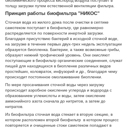
биохимического процесса кислород воздуха поступает в
толщу загрузки путем естественной вентиляции фильтра.
Принцип работы биофильтра "НИКОС"
Сточная вода из жилого дома после очистки в септике
самотеком поступает в биофильтр, где равномерно
распределяется по поверхности инертной загрузки.
Благодаря присутствию бактерий в исходной сточной воде,
на загрузке в течение первых двух-трех недель эксплуатации
образуется биопленка. Бактерии, а также возможные грибы,
образуют нижний трофический уровень. Они окисляют
поступающие в биофильтр органические соединения, служат
пищей для находящихся в биопленке различных видов
простейших, коловраток, инфузорий и др., благодаря чему
происходит постоянное омолаживание биопленки.
По мере просачивания сточной воды через загрузку
происходит аэробное окисление углерода и водорода с
образованием углекислоты и воды, затем окисление
аммонийного азота сначала до нитритов, а затем до
нитратов.
Из биофильтра сточная вода стекает в вторую секцию, в
котором расположен второй биофильтр в котором процесс
повторяется и очищенные стоки самотеком попадают в