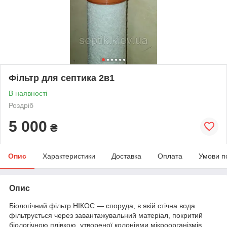
Фільтр для септика 2в1
В наявності
Роздріб
5 000
₴
Опис
Характеристики
Доставка
Оплата
Умови п
Опис
Біологічний фільтр НІКОС — споруда, в якій стічна вода
фільтрується через завантажувальний матеріал, покритий
біологічною плівкою, утвореної колоніями мікроорганізмів.