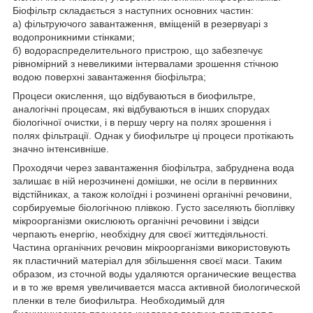
Біофільтр складається з наступних основних частин:
а) фільтруючого завантаження, вміщеній в резервуарі з
водопроникними стінками;
б) водораспределительного пристрою, що забезпечує
рівномірний з невеликими інтервалами зрошення стічною
водою поверхні завантаження біофільтра;
Процеси окислення, що відбуваються в биофильтре,
аналогічні процесам, які відбуваються в інших спорудах
біологічної очистки, і в першу чергу на полях зрошення і
полях фільтрації. Однак у биофильтре ці процеси протікають
значно інтенсивніше.
Проходячи через завантаження біофільтра, забруднена вода
залишає в ній нерозчинені домішки, не осіли в первинних
відстійниках, а також колоїдні і розчинені органічні речовини,
сорбируемые біологічною плівкою. Густо заселяють біоплівку
мікроорганізми окислюють органічні речовини і звідси
черпають енергію, необхідну для своєї життєдіяльності.
Частина органічних речовин мікроорганізми використовують
як пластичний матеріал для збільшення своєї маси. Таким
образом, из сточной воды удаляются органические вещества
и в то же время увеличивается масса активной биологической
пленки в теле биофильтра. Необходимый для