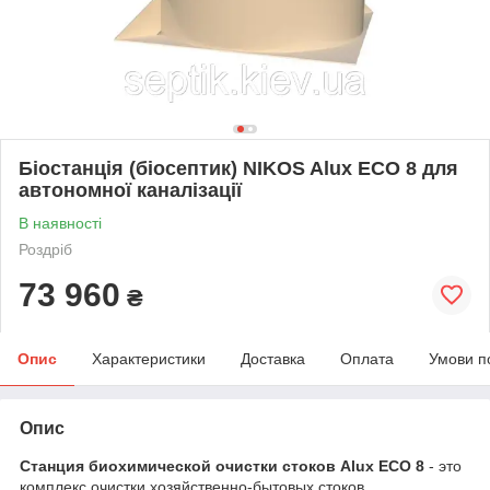
Біостанція (біосептик) NIKOS Alux ECO 8 для
автономної каналізації
В наявності
Роздріб
73 960
₴
Опис
Характеристики
Доставка
Оплата
Умови п
Опис
Станция биохимической очистки стоков Alux ECO 8
- это
комплекс очистки хозяйственно-бытовых стоков,