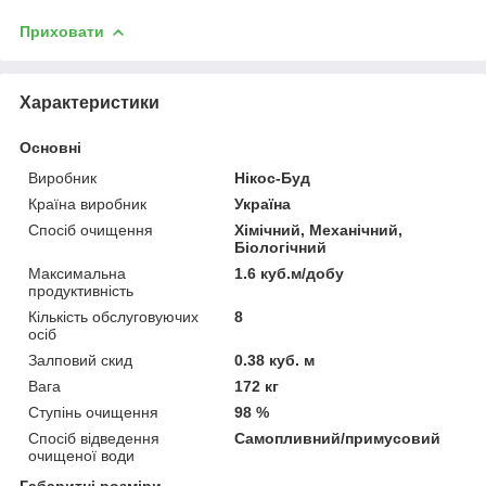
Приховати
Характеристики
Основні
Виробник
Нікос-Буд
Країна виробник
Україна
Спосіб очищення
Хімічний, Механічний,
Біологічний
Максимальна
1.6 куб.м/добу
продуктивність
Кількість обслуговуючих
8
осіб
Залповий скид
0.38 куб. м
Вага
172 кг
Ступінь очищення
98 %
Спосіб відведення
Самопливний/примусовий
очищеної води
Габаритні розміри