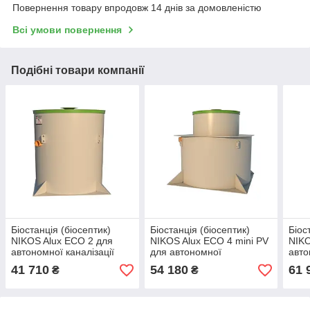
Повернення товару впродовж 14 днів за домовленістю
Всі умови повернення
Подібні товари компанії
Біостанція (біосептик)
Біостанція (біосептик)
Біос
NIKOS Alux ECO 2 для
NIKOS Alux ECO 4 mini PV
NIKO
автономної каналізації
для автономної
авто
каналізації
41 710
54 180
61 
₴
₴