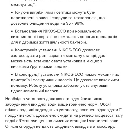
експлуатації.
Існуючі вигрібні ями і септики можуть бути
перетворені в очисні споруди за технологією, що
дозволяє очищення води на 95 - 98%.
Встановлення NIKOS-ECO при нормальному
використанні і сервісі не вимагають дорогих препаратів
для підтримки життєдіяльності бактерій.
Конструкція установки NIKOS-ECO дозволяє
застосовувати різні варіанти монтажу станції, дає
можливість встановлювати установки в місцях з
високими ґрунтовими водами.
В конструкції установки NIKOS-ECO немає механічних
пристроїв і електричних насосів. Це дозволяє виключити
поломку. Роботу установки забезпечують внутрішні
гідропневматичні насоси.
Необхідна установка додаткового відстійника, якщо
забруднення вихідної води вище гранично норм. Обсяг
стічних вод, які надходять в установку, повинен відповідати її
продуктивності. Дозволено скидати на рельєф місцевості та у
водні об'єкти очищені на очисних станціях і знежирені води.
Очисні споруди не дають шкідливих викидів в атмосферу.