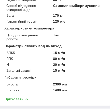
Спосіб відведення
Самопливний/примусовий
очищеної води
Вага
170 кг
Гарантійний термін
120 міс
Характеристики компресора
Цілодобовий режим
Так
роботи
Параметри стічних вод на виході
БПК5
15 мг/л
ГПК
80 мг/л
N
20 мг/л
Загальні зависі
15 мг/л
Габаритні розміри
Висота
2300 мм
Ширина
1480 мм
Приховати