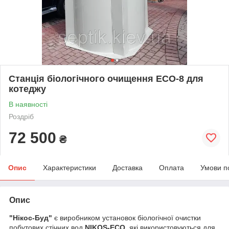
Станція біологічного очищення ECO-8 для
котеджу
В наявності
Роздріб
72 500
₴
Опис
Характеристики
Доставка
Оплата
Умови п
Опис
"Нікос-Буд"
є виробником установок біологічної очистки
побутових стічних вод
NIKOS-ECO
, які використовуються для