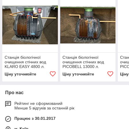
Станція біологічної
Станція біологічної
Стан
очищення стічних вод
очищення стічних вод
очищ
KLARO EASY 4800 л.
PICOBELL 13000 л.
PICO
(біосептик) однокамерна
(біосептик) двокамерна
(біо
Ціну уточнюйте
Ціну уточнюйте
Цін
до 8-10 осіб
для 18 осіб
для 
Про нас
Рейтинг не сформований
Менше 5 відгуків за останній рік
Працює з 30.01.2017
м. Київ