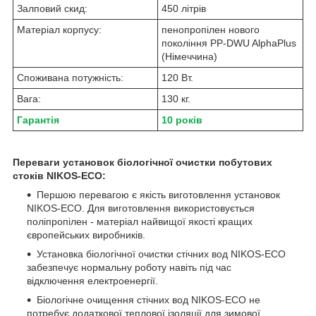
Залповий скид:
450 літрів
Матеріал корпусу:
пенопропілен нового
покоління PP-DWU AlphaPlus
(Німеччина)
Споживана потужність:
120 Вт.
Вага:
130 кг.
Гарантія
10 років
Переваги установок біологічної очистки побутових
стоків NIKOS-ECO:
Першою перевагою є якість виготовлення установок
NIKOS-ECO. Для виготовлення використовується
поліпропілен - матеріал найвищої якості кращих
європейських виробників.
Установка біологічної очистки стічних вод NIKOS-ECO
забезпечує нормальну роботу навіть під час
відключення електроенергії.
Біологічне очищення стічних вод NIKOS-ECO не
потребує додаткової теплової ізоляції для зимової